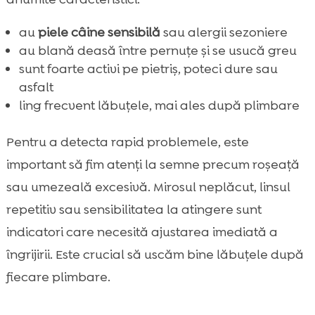
au
piele câine sensibilă
sau alergii sezoniere
au blană deasă între pernuțe și se usucă greu
sunt foarte activi pe pietriș, poteci dure sau
asfalt
ling frecvent lăbuțele, mai ales după plimbare
Pentru a detecta rapid problemele, este
important să fim atenți la semne precum roșeață
sau umezeală excesivă. Mirosul neplăcut, linsul
repetitiv sau sensibilitatea la atingere sunt
indicatori care necesită ajustarea imediată a
îngrijirii. Este crucial să uscăm bine lăbuțele după
fiecare plimbare.