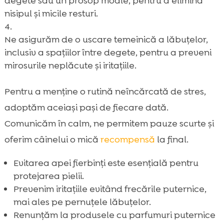
degete sau un prosop moale, pentru a elimina
nisipul și micile resturi.
Ne asigurăm de o uscare temeinică a lăbuțelor,
inclusiv a spațiilor între degete, pentru a preveni
mirosurile neplăcute și iritațiile.
Pentru a menține o rutină neîncărcată de stres,
adoptăm aceiași pași de fiecare dată.
Comunicăm în calm, ne permitem pauze scurte și
oferim câinelui o mică
recompensă
la final.
Evitarea apei fierbinți este esențială pentru
protejarea pielii.
Prevenim iritațiile evitând frecările puternice,
mai ales pe pernuțele lăbuțelor.
Renunțăm la produsele cu parfumuri puternice