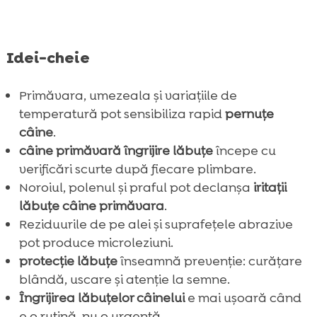
FAQ

Idei-cheie
Primăvara, umezeala și variațiile de
temperatură pot sensibiliza rapid
pernuțe
câine
.
câine primăvară îngrijire lăbuțe
începe cu
verificări scurte după fiecare plimbare.
Noroiul, polenul și praful pot declanșa
iritații
lăbuțe câine primăvara
.
Reziduurile de pe alei și suprafețele abrazive
pot produce microleziuni.
protecție lăbuțe
înseamnă prevenție: curățare
blândă, uscare și atenție la semne.
Îngrijirea lăbuțelor câinelui
e mai ușoară când
e o rutină, nu o urgență.