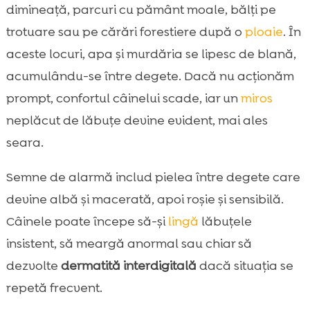
dimineață, parcuri cu pământ moale, bălți pe
trotuare sau pe cărări forestiere după o
ploaie
. În
aceste locuri, apa și murdăria se lipesc de blană,
acumulându-se între degete. Dacă nu acționăm
prompt, confortul câinelui scade, iar un
miros
neplăcut de lăbuțe devine evident, mai ales
seara.
Semne de alarmă includ pielea între degete care
devine albă și macerată, apoi roșie și sensibilă.
Câinele poate începe să-și
lingă
lăbuțele
insistent, să meargă anormal sau chiar să
dezvolte
dermatită interdigitală
dacă situația se
repetă frecvent.