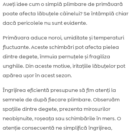
De ce primăvara lăbuțele câinilor devin
Aveți idee cum o simplă plimbare de primăvară

mai sensibile
poate afecta lăbuțele câinelui? Se întâmplă chiar
câine primăvară îngrijire lăbuțe: rutina

dacă pericolele nu sunt evidente.
noastră săptămânală de bază
Noroaie, bălți și umezeală: iritații între
Primăvara aduce noroi, umiditate și temperaturi

degete și miros neplăcut
fluctuante. Aceste schimbări pot afecta pielea
Alergeni de sezon: polen, iarbă proaspăt

dintre degete, înmuia pernuțele și fragiliza
tăiată și praf
unghiile. Din aceste motive, iritațiile lăbuțelor pot
Substanțe de pe trotuare și alei: detergenți,

apărea ușor în acest sezon.
soluții, reziduuri
Asfalt încălzit și suprafețe abrazive:

Îngrijirea eficientă presupune să fim atenți la
microleziuni și arsuri ușoare
semnele de după fiecare plimbare. Observăm
Căpușe, spini și corpuri străine prinse între

spațiile dintre degete, prezenta mirosurilor
pernuțe
neobișnuite, roșeața sau schimbările în mers. O
Tăierea unghiilor și îngrijirea părului dintre

atenție consecventă ne simplifică îngrijirea,
pernuțe