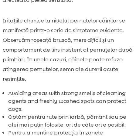
Iritațiile chimice la nivelul pernuțelor câinilor se
manifestă printr-o serie de simptome evidente.
Observăm roșeață bruscă, mers dificil și un
comportament de lins insistent al pernuțelor după
plimbări. În unele cazuri, câinele poate refuza
atingerea pernuțelor, semn ale durerii acute
resimțite.
Avoiding areas with strong smells of cleaning
agents and freshly washed spots can protect
dogs.
Optăm pentru rute prin iarbă, pământ sau pe
alei mai puțin folosite, ori de câte ori e posibil.
Pentru a menține protecția în zonele