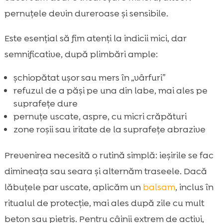
pernuțele devin dureroase și sensibile.
Este esențial să fim atenți la indicii mici, dar
semnificative, după plimbări ample:
șchiopătat ușor sau mers în „vârfuri”
refuzul de a păși pe una din labe, mai ales pe
suprafețe dure
pernuțe uscate, aspre, cu micri crăpături
zone roșii sau iritate de la suprafețe abrazive
Prevenirea necesită o rutină simplă: ieșirile se fac
dimineața sau seara și alternăm traseele. Dacă
lăbuțele par uscate, aplicăm un
balsam
, inclus în
ritualul de protecție, mai ales după zile cu mult
beton sau pietriș. Pentru câinii extrem de activi,