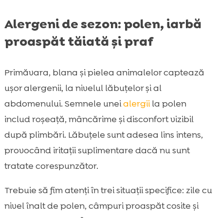
Alergeni de sezon: polen, iarbă
proaspăt tăiată și praf
Primăvara, blana și pielea animalelor captează
ușor alergenii, la nivelul lăbuțelor și al
abdomenului. Semnele unei
alergii
la polen
includ roșeață, mâncărime și disconfort vizibil
după plimbări. Lăbuțele sunt adesea lins intens,
provocând iritații suplimentare dacă nu sunt
tratate corespunzător.
Trebuie să fim atenți în trei situații specifice: zile cu
nivel înalt de polen, câmpuri proaspăt cosite și