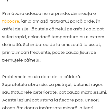
Primăvara adesea ne surprinde: dimineața e
răcoare
, iar la amiază, trotuarul parcă arde. În
astfel de zile, lăbuțele câinelui pe asfalt cald pot
suferi rapid, chiar dacă temperatura nu e extrem
de înaltă. Schimbarea de la umezeală la uscat,
prin plimbări frecvente, poate cauza fisuri pe
pernuțele câinelui.
Problemele nu vin doar de la căldură.
Suprafețele abrazive, ca pietrișul, betonul rugos
sau trotuarele deteriorate, pot cauza microleziuni.
Aceste leziuni pot ustura la fiecare pas. Uneori,
observăm doar o încăroșare minoră, alteori