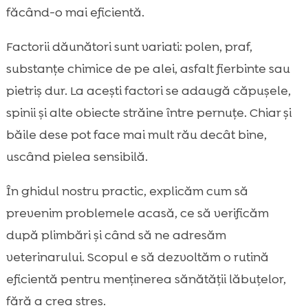
făcând-o mai eficientă.
Curățarea lăbuțelor după plimbare: pași

simpli, fără stres
Factorii dăunători sunt variati: polen, praf,
Hidratare și protecție: când aplicăm

substanțe chimice de pe alei, asfalt fierbinte sau
balsam și cum alegem formula
pietriș dur. La acești factori se adaugă căpușele,
Baia de primăvară și pielea sensibilă: cum

evităm uscarea excesivă
spinii și alte obiecte străine între pernuțe. Chiar și
Nutriția care susține pielea și pernuțele:
băile dese pot face mai mult rău decât bine,

rolul proteinelor și al vitaminelor
uscând pielea sensibilă.
CricksyDog în rutina noastră: opțiuni

hipoalergenice pentru câini sensibili
În ghidul nostru practic, explicăm cum să
Recompense, apetit și igienă: ce adăugăm
prevenim problemele acasă, ce să verificăm

fără să complicăm
după plimbări și când să ne adresăm
Semne de alarmă la lăbuțe: când nu mai

veterinarului. Scopul e să dezvoltăm o rutină
așteptăm
eficientă pentru menținerea sănătății lăbuțelor,
Concluzie

fără a crea stres.