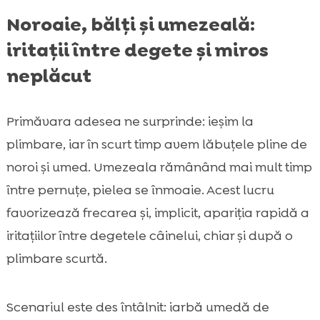
Noroaie, bălți și umezeală:
iritații între degete și miros
neplăcut
Primăvara adesea ne surprinde: ieșim la
plimbare, iar în scurt timp avem lăbuțele pline de
noroi și umed. Umezeala rămânând mai mult timp
între pernuțe, pielea se înmoaie. Acest lucru
favorizează frecarea și, implicit, apariția rapidă a
iritațiilor între degetele câinelui, chiar și după o
plimbare scurtă.
Scenariul este des întâlnit: iarbă umedă de