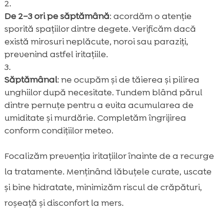
De 2–3 ori pe săptămână
: acordăm o atenție
sporită spațiilor dintre degete. Verificăm dacă
există mirosuri neplăcute, noroi sau paraziți,
prevenind astfel iritațiile.
Săptămânal
: ne ocupăm și de tăierea și pilirea
unghiilor după necesitate. Tundem blând părul
dintre pernuțe pentru a evita acumularea de
umiditate și murdărie. Completăm îngrijirea
conform condițiilor meteo.
Focalizăm prevenția iritațiilor înainte de a recurge
la tratamente. Menținând lăbuțele curate, uscate
și bine hidratate, minimizăm riscul de crăpături,
roșeață și disconfort la mers.