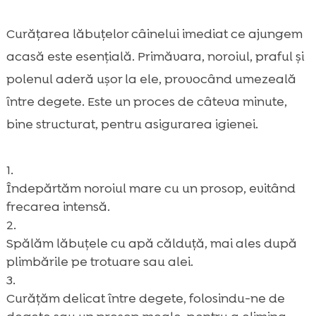
Curățarea lăbuțelor câinelui imediat ce ajungem
acasă este esențială. Primăvara, noroiul, praful și
polenul aderă ușor la ele, provocând umezeală
între degete. Este un proces de câteva minute,
bine structurat, pentru asigurarea igienei.
Îndepărtăm noroiul mare cu un prosop, evitând
frecarea intensă.
Spălăm lăbuțele cu apă călduță, mai ales după
plimbările pe trotuare sau alei.
Curățăm delicat între degete, folosindu-ne de