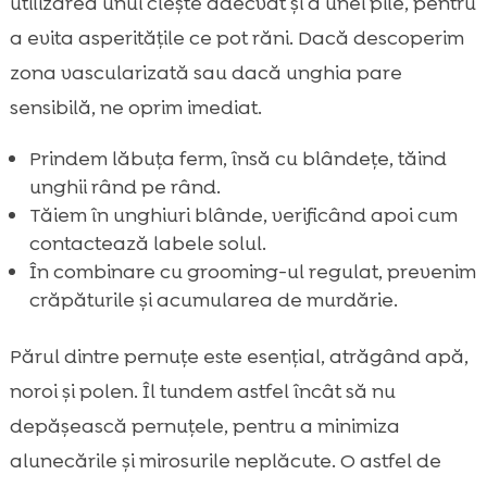
utilizarea unui clește adecvat și a unei pile, pentru
a evita asperitățile ce pot răni. Dacă descoperim
zona vascularizată sau dacă unghia pare
sensibilă, ne oprim imediat.
Prindem lăbuța ferm, însă cu blândețe, tăind
unghii rând pe rând.
Tăiem în unghiuri blânde, verificând apoi cum
contactează labele solul.
În combinare cu grooming-ul regulat, prevenim
crăpăturile și acumularea de murdărie.
Părul dintre pernuțe este esențial, atrăgând apă,
noroi și polen. Îl tundem astfel încât să nu
depășească pernuțele, pentru a minimiza
alunecările și mirosurile neplăcute. O astfel de