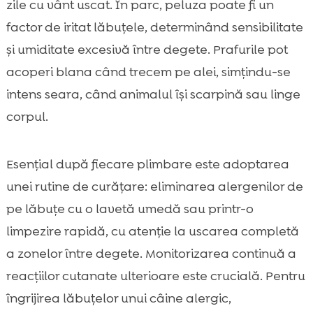
zile cu vânt uscat. În parc, peluza poate fi un
factor de iritat lăbuțele, determinând sensibilitate
și umiditate excesivă între degete. Prafurile pot
acoperi blana când trecem pe alei, simțindu-se
intens seara, când animalul își scarpină sau linge
corpul.
Esențial după fiecare plimbare este adoptarea
unei rutine de curățare: eliminarea alergenilor de
pe lăbuțe cu o lavetă umedă sau printr-o
limpezire rapidă, cu atenție la uscarea completă
a zonelor între degete. Monitorizarea continuă a
reacțiilor cutanate ulterioare este crucială. Pentru
îngrijirea lăbuțelor unui câine alergic,