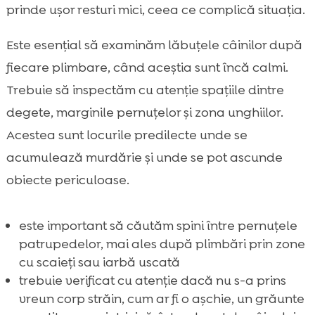
prinde ușor resturi mici, ceea ce complică situația.
Este esențial să examinăm lăbuțele câinilor după
fiecare plimbare, când aceștia sunt încă calmi.
Trebuie să inspectăm cu atenție spațiile dintre
degete, marginile pernuțelor și zona unghiilor.
Acestea sunt locurile predilecte unde se
acumulează murdărie și unde se pot ascunde
obiecte periculoase.
este important să căutăm spini între pernuțele
patrupedelor, mai ales după plimbări prin zone
cu scaieți sau iarbă uscată
trebuie verificat cu atenție dacă nu s-a prins
vreun corp străin, cum ar fi o așchie, un grăunte