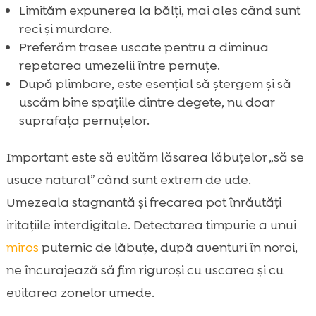
Limităm expunerea la bălți, mai ales când sunt
reci și murdare.
Preferăm trasee uscate pentru a diminua
repetarea umezelii între pernuțe.
După plimbare, este esențial să ștergem și să
uscăm bine spațiile dintre degete, nu doar
suprafața pernuțelor.
Important este să evităm lăsarea lăbuțelor „să se
usuce natural” când sunt extrem de ude.
Umezeala stagnantă și frecarea pot înrăutăți
iritațiile interdigitale. Detectarea timpurie a unui
miros
puternic de lăbuțe, după aventuri în noroi,
ne încurajează să fim riguroși cu uscarea și cu
evitarea zonelor umede.