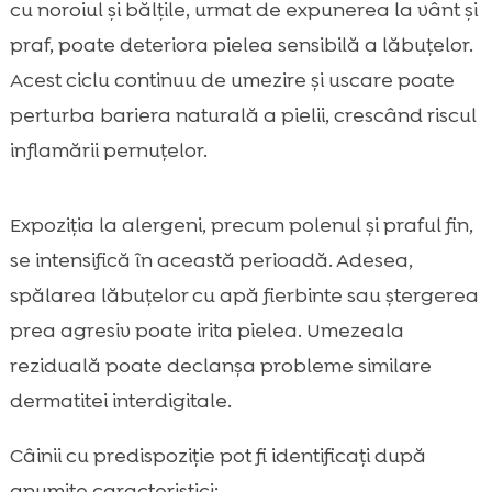
cu noroiul și bălțile, urmat de expunerea la vânt și
praf, poate deteriora pielea sensibilă a lăbuțelor.
Acest ciclu continuu de umezire și uscare poate
perturba bariera naturală a pielii, crescând riscul
inflamării pernuțelor.
Expoziția la alergeni, precum polenul și praful fin,
se intensifică în această perioadă. Adesea,
spălarea lăbuțelor cu apă fierbinte sau ștergerea
prea agresiv poate irita pielea. Umezeala
reziduală poate declanșa probleme similare
dermatitei interdigitale.
Câinii cu predispoziție pot fi identificați după
anumite caracteristici: