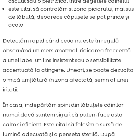
ascuțit sau o pietricică, între degetele câinelui
este vital să controlăm și zona piciorului, mai sus
de lăbuță, deoarece căpușele se pot prinde și
acolo
Detectăm rapid când ceva nu este în regulă
observând un mers anormal, ridicarea frecventă
a unei labe, un lins insistent sau o sensibilitate
accentuată la atingere. Uneori, se poate dezvolta
o mică umflătură în zona afectată, semn al unei
iritații.
În casa, îndepărtăm spini din lăbuțele câinilor
numai dacă suntem siguri că putem face asta
calm și eficient. Este vital să folosim o sursă de
lumină adecvată și o pensetă sterilă. După