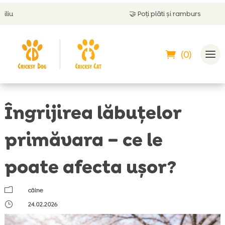
🤝
Poți plăti și ramburs
(0)
Îngrijirea lăbuțelor
primăvara – ce le
poate afecta ușor?
m
câine
}
24.02.2026