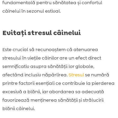
fundamentală pentru sănătatea și confortul
câinelui în sezonul estival.
Evitați stresul câinelui
Este crucial să recunoaștem că atenuarea
stresului în viețile câinilor are un efect direct
semnificativ asupra sănătății lor globale,
afectând inclusiv năpârlirea.
Stresul
se numără
printre factorii esențiali ce contribuie la pierderea
excesivă a blănii, iar abordarea sa adecvată
favorizează menținerea sănătății și strălucirii
blănii câinelui.