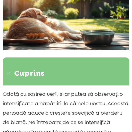
Cuprins
3
Ce înseamnă năpârlirea de vară?
Odată cu sosirea verii, s-ar putea să observați o

Cauze năpârlire câine vară
intensificare a năpârlirii la câinele vostru. Această

Cum să recunoaștem semnele năpârlirii
perioadă aduce o creștere specifică a pierderii

excesive?
de blană. Ne întrebăm: de ce se intensifică
Importanța alimentației corecte

năpârlirea în această perioadă și cum să o