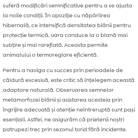
suferă modificări semnificative pentru a se ajusta
la noile condiții. În opoziție cu năpârlirea
hibernală, ce intensifică densitatea blănii pentru
protecție termică, vara conduce la o blană mai
subțire și mai rarefiată. Aceasta permite
animalului o termoreglare eficientă.
Pentru a naviga cu succes prin perioadele de
căldură excesivă, este critic să înțelegem această
adaptare naturală. Observarea semnelor
metamorfozei blănii și asistarea acesteia prin
îngrijire adecvată și atenție neîntreruptă sunt pași
esențiali. Astfel, ne asigurăm că prietenii noștri
patrupezi trec prin sezonul torid fără incidente.