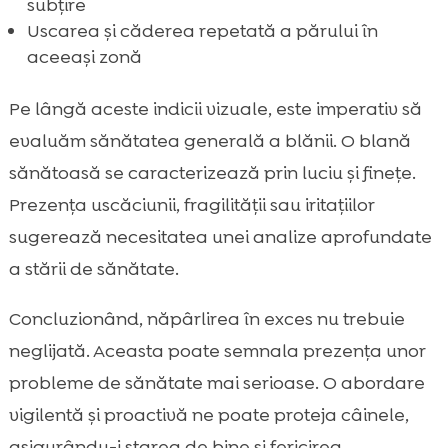
subțire
Uscarea și căderea repetată a părului în
aceeași zonă
Pe lângă aceste indicii vizuale, este imperativ să
evaluăm sănătatea generală a blănii. O blană
sănătoasă se caracterizează prin luciu și finețe.
Prezența uscăciunii, fragilității sau iritațiilor
sugerează necesitatea unei analize aprofundate
a stării de sănătate.
Concluzionând, năpârlirea în exces nu trebuie
neglijată. Aceasta poate semnala prezența unor
probleme de sănătate mai serioase. O abordare
vigilentă și proactivă ne poate proteja câinele,
asigurându-i starea de bine și fericirea.