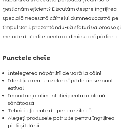
Despre CricksyDog – o alimentație

gestionăm eficient? Discutăm despre îngrijirea
excelentă
specială necesară câinelui dumneavoastră pe
Rutina zilnică de periere

timpul verii, prezentându-vă sfaturi valoroase și
Importanța hidratării adecvate

metode dovedite pentru a diminua năpârlirea.
Baia regulată și cum să o faci corect

Evitați stresul câinelui

Punctele cheie
Alegeți produsele potrivite pentru îngrijirea

pielii și blănii
Înțelegerea năpârlirii de vară la câini
Rolul suplimentelor alimentare

Identificarea cauzelor năpârlirii în sezonul
Gestionarea mediului casnic

estival
Consultațiile regulate la veterinar

Importanța alimentației pentru o blană
Alergii sezoniere și impactul lor
sănătoasă

Diferite rase, comportamente diferite
Tehnici eficiente de periere zilnică

Alegeți produsele potrivite pentru îngrijirea
Concluzie

pielii și blănii
FAQ
