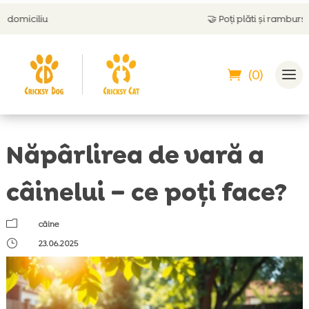
🤝
Poți plăti și ramburs
(0)
Năpârlirea de vară a
câinelui – ce poți face?
m
câine
}
23.06.2025