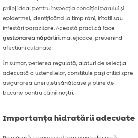
prilej ideal pentru inspecția condiției părului și
epidermei, identificând la timp răni, iritații sau
infestări parazitare. Această practică face
gestionarea năpârlirii
mai eficace, prevenind
afecțiuni cutanate.
În sumar, perierea regulată, alături de selecția
adecvată a ustensilelor, constituie pași critici spre
asigurarea unei vieți sănătoase și pline de
bucurie pentru câinii noștri.
Importanța hidratării adecvate
Pe măsură ce mercurul termometrelor urcă,