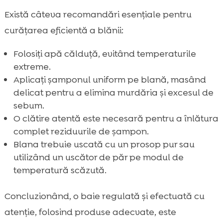
Există câteva recomandări esențiale pentru
curățarea eficientă a blănii:
Folosiți apă călduță, evitând temperaturile
extreme.
Aplicați șamponul uniform pe blană, masând
delicat pentru a elimina murdăria și excesul de
sebum.
O clătire atentă este necesară pentru a înlătura
complet reziduurile de șampon.
Blana trebuie uscată cu un prosop pur sau
utilizând un uscător de păr pe modul de
temperatură scăzută.
Concluzionând, o baie regulată și efectuată cu
atenție, folosind produse adecvate, este