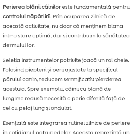
Perierea blănii câinilor
este fundamentală pentru
controlul năpârlirii
. Prin ocuparea zilnică de
această activitate, nu doar că menținem blana
într-o stare optimă, dar și contribuim la sănătatea
dermului lor.
Seleția instrumentelor potrivite joacă un rol cheie.
Folosind piepteni și perii ajustate la specificul
părului canin, reducem semnificativ pierderea
acestuia. Spre exemplu, câinii cu blană de
lungime redusă necesită o perie diferită față de
cei cu pelaj lung și ondulat.
Esențială este integrarea rutinei zilnice de periere
în cotidianul patrupedelor. Aceasta reprezintă un