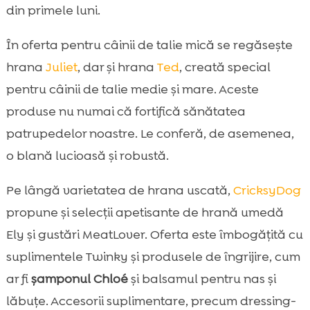
din primele luni.
În oferta pentru câinii de talie mică se regăsește
hrana
Juliet
, dar și hrana
Ted
, creată special
pentru câinii de talie medie și mare. Aceste
produse nu numai că fortifică sănătatea
patrupedelor noastre. Le conferă, de asemenea,
o blană lucioasă și robustă.
Pe lângă varietatea de hrana uscată,
CricksyDog
propune și selecții apetisante de hrană umedă
Ely și gustări MeatLover. Oferta este îmbogățită cu
suplimentele Twinky și produsele de îngrijire, cum
ar fi
șamponul Chloé
și balsamul pentru nas și
lăbuțe. Accesorii suplimentare, precum dressing-