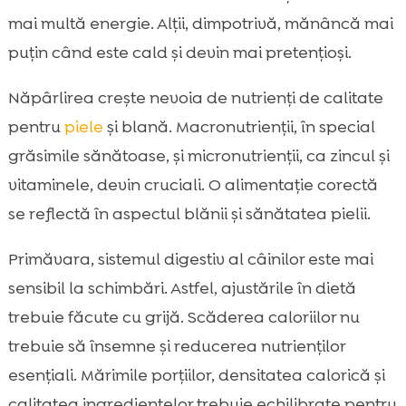
mai multă energie. Alții, dimpotrivă, mănâncă mai
puțin când este cald și devin mai pretențioși.
Năpârlirea crește nevoia de nutrienți de calitate
pentru
piele
și blană. Macronutrienții, în special
grăsimile sănătoase, și micronutrienții, ca zincul și
vitaminele, devin cruciali. O alimentație corectă
se reflectă în aspectul blănii și sănătatea pielii.
Primăvara, sistemul digestiv al câinilor este mai
sensibil la schimbări. Astfel, ajustările în dietă
trebuie făcute cu grijă. Scăderea caloriilor nu
trebuie să însemne și reducerea nutrienților
esențiali. Mărimile porțiilor, densitatea calorică și
calitatea ingredientelor trebuie echilibrate pentru