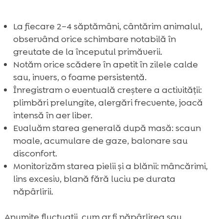
La fiecare 2–4 săptămâni, cântărim animalul,
observând orice schimbare notabilă în
greutate de la începutul primăverii.
Notăm orice scădere în apetit în zilele calde
sau, invers, o foame persistentă.
Înregistram o eventuală creștere a activității:
plimbări prelungite, alergări frecvente, joacă
intensă în aer liber.
Evaluăm starea generală după masă: scaun
moale, acumulare de gaze, balonare sau
disconfort.
Monitorizăm starea pielii și a blănii: mâncărimi,
lins excesiv, blană fără luciu pe durata
năpârlirii.
Anumite fluctuații, cum ar fi năpârlirea sau