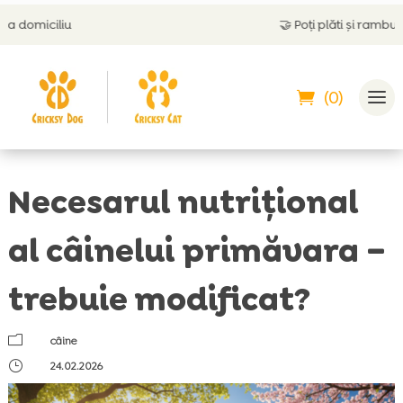
🤝
Poți plăti și ramburs
(0)
Necesarul nutrițional
al câinelui primăvara –
trebuie modificat?
m
câine
}
24.02.2026