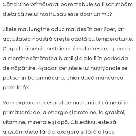
De ce primăvara poate schimba nevoile
Când vine primăvara, oare trebuie să îi schimbăm

alimentare ale câinelui
dieta câinelui nostru sau este doar un mit?
câine primăvară necesar de nutrienți

Zilele mai lungi ne aduc mai des în aer liber, iar
Semne că ar trebui să ajustăm rația în

sezonul cald
activitatea noastră crește odată cu temperaturile.
Calorii și porții: ajustarea energiei fără să
Corpul câinelui cheltuie mai multe resurse pentru

pierdem echilibrul nutrițional
a menține sănătatea blănii și a pielii în perioada
Proteine de calitate pentru musculatură,

de năpârlire. Așadar, cerințele lui nutriționale se
refacere și vitalitate
pot schimba primăvara, chiar dacă mâncarea
Grăsimi bune, omega-3 și suport pentru

pare la fel.
blană în perioada de năpârlire
Carbohidrați, fibre și digestie ușoară

Vom explora necesarul de nutrienți al câinelui în
primăvara
primăvară: de la energie și proteine, la grăsimi,
Vitamine și minerale esențiale pentru

vitamine, minerale și apă. Obiectivul este să
imunitate și tranziția de sezon
ajustăm dieta fără a exagera și fără a face
Hidratarea: apă, hrană umedă și
