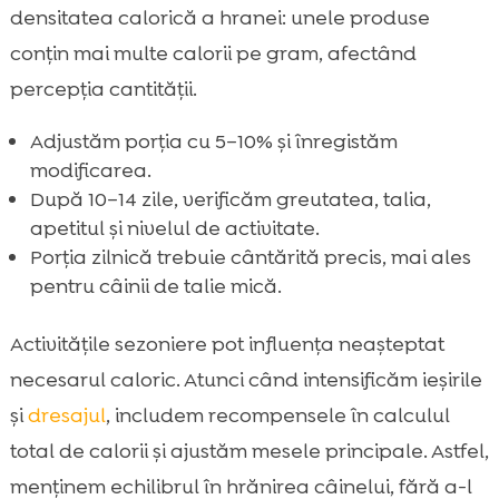
densitatea calorică a hranei: unele produse
conțin mai multe calorii pe gram, afectând
percepția cantității.
Adjustăm porția cu 5–10% și înregistăm
modificarea.
După 10–14 zile, verificăm greutatea, talia,
apetitul și nivelul de activitate.
Porția zilnică trebuie cântărită precis, mai ales
pentru câinii de talie mică.
Activitățile sezoniere pot influența neașteptat
necesarul caloric. Atunci când intensificăm ieșirile
și
dresajul
, includem recompensele în calculul
total de calorii și ajustăm mesele principale. Astfel,
menținem echilibrul în hrănirea câinelui, fără a-l