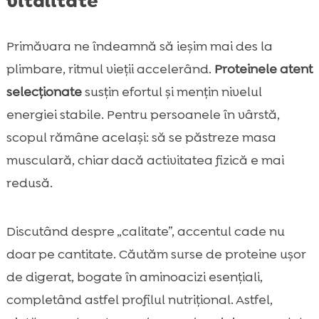
vitalitate
Primăvara ne îndeamnă să ieșim mai des la
plimbare, ritmul vieții accelerând.
Proteinele atent
selecționate
susțin efortul și mențin nivelul
energiei stabile. Pentru persoanele în vârstă,
scopul rămâne același: să se păstreze masa
musculară, chiar dacă activitatea fizică e mai
redusă.
Discutând despre „calitate”, accentul cade nu
doar pe cantitate. Căutăm surse de proteine ușor
de digerat, bogate în aminoacizi esențiali,
completând astfel profilul nutrițional. Astfel,