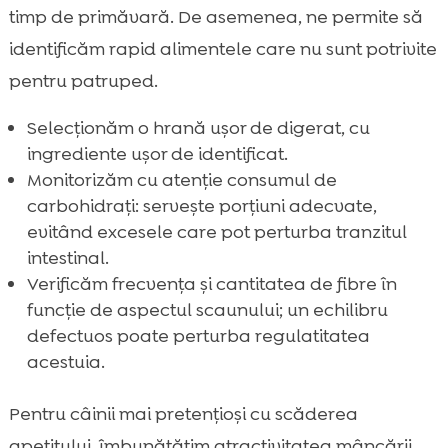
timp de primăvară. De asemenea, ne permite să
identificăm rapid alimentele care nu sunt potrivite
pentru patruped.
Selecționăm o hrană ușor de digerat, cu
ingrediente ușor de identificat.
Monitorizăm cu atenție consumul de
carbohidrați: servește porțiuni adecvate,
evitând excesele care pot perturba tranzitul
intestinal.
Verificăm frecvența și cantitatea de fibre în
funcție de aspectul scaunului; un echilibru
defectuos poate perturba regulatitatea
acestuia.
Pentru câinii mai pretențioși cu scăderea
apetitului, îmbunătățim atractivitatea mâncării