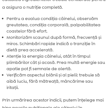
a asigura o nutriție completă.
Pentru a evalua condiția câinelui, observăm
greutatea, condiția corporală, palpabilitatea
coastelor fără efort.
Monitorizăm scaunul după formă, frecvență și
miros. Schimbări rapide indică o tranziție în
dietă prea accelerată.
Atenție la energia câinelui, atât în timpul
plimbărilor cât și acasă. Prea multă energie sau
apatie pot fi semnale de alertă.
Verificăm aspectul blănii și al pielii: trebuie să
aibă luciu, fără mătreață, mâncărime sau
iritații.
Prin urmărirea acestor indicii, putem înțelege mai
bine nevoile nutriționale ale câinelui în