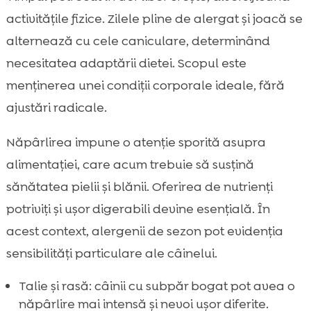
activitățile fizice. Zilele pline de alergat și joacă se
alternează cu cele caniculare, determinând
necesitatea adaptării dietei. Scopul este
menținerea unei condiții corporale ideale, fără
ajustări radicale.
Năpârlirea impune o atenție sporită asupra
alimentației, care acum trebuie să susțină
sănătatea pielii și blănii. Oferirea de nutrienți
potriviți și ușor digerabili devine esențială. În
acest context, alergenii de sezon pot evidenția
sensibilități particulare ale câinelui.
Talie și rasă: câinii cu subpăr bogat pot avea o
năpârlire mai intensă și nevoi ușor diferite.