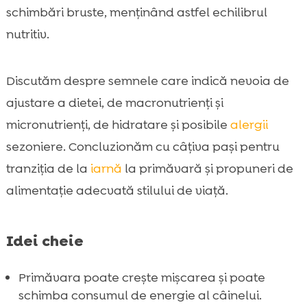
schimbări bruste, menținând astfel echilibrul
prevenirea deshidratării
nutritiv.
Alergii de sezon și sensibilități alimentare:

cum alegem corect ingredientele
Recomandări practice de tranziție

Discutăm despre semnele care indică nevoia de
alimentară între iarnă și primăvară
ajustare a dietei, de macronutrienți și
CricksyDog ca alegere potrivită primăvara:

micronutrienți, de hidratare și posibile
alergii
formule hipoalergenice și opțiuni complete
sezoniere. Concluzionăm cu câțiva pași pentru
Greșeli frecvente în alimentația câinelui

tranziția de la
iarnă
la primăvară și propuneri de
primăvara și cum le evităm
alimentație adecvată stilului de viață.
Concluzie

FAQ

Idei cheie
Primăvara poate crește mișcarea și poate
schimba consumul de energie al câinelui.