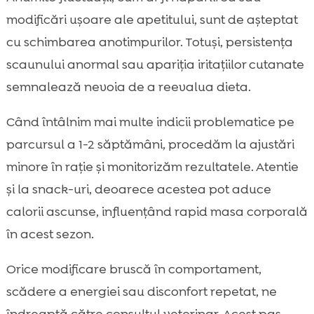
modificări ușoare ale apetitului, sunt de așteptat
cu schimbarea anotimpurilor. Totuși, persistența
scaunului anormal sau apariția iritațiilor cutanate
semnalează nevoia de a reevalua dieta.
Când întâlnim mai multe indicii problematice pe
parcursul a 1-2 săptămâni, procedăm la ajustări
minore în rație și monitorizăm rezultatele. Atentie
și la snack-uri, deoarece acestea pot aduce
calorii ascunse, influențând rapid masa corporală
în acest sezon.
Orice modificare bruscă în comportament,
scădere a energiei sau disconfort repetat, ne
îndreaptă către consultul veterinar. Acest pas