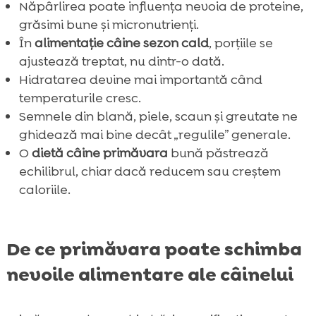
Năpârlirea poate influența nevoia de proteine,
grăsimi bune și micronutrienți.
În
alimentație câine sezon cald
, porțiile se
ajustează treptat, nu dintr-o dată.
Hidratarea devine mai importantă când
temperaturile cresc.
Semnele din blană, piele, scaun și greutate ne
ghidează mai bine decât „regulile” generale.
O
dietă câine primăvara
bună păstrează
echilibrul, chiar dacă reducem sau creștem
caloriile.
De ce primăvara poate schimba
nevoile alimentare ale câinelui