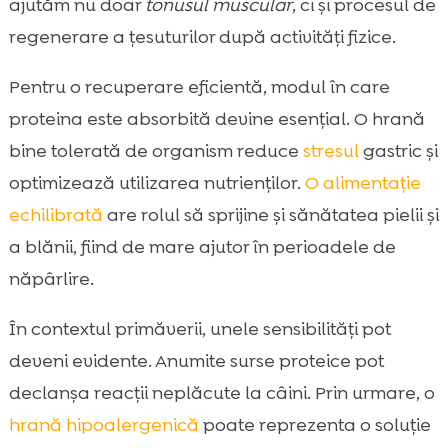
ajutăm nu doar
tonusul muscular
, ci și procesul de
regenerare a țesuturilor după activități fizice.
Pentru o recuperare eficientă, modul în care
proteina este absorbită devine esențial. O hrană
bine tolerată de organism reduce
stresul
gastric și
optimizează utilizarea nutrienților.
O alimentație
echilibrată
are rolul să sprijine și sănătatea pielii și
a blănii, fiind de mare ajutor în perioadele de
năpârlire.
În contextul primăverii, unele sensibilități pot
deveni evidente. Anumite surse proteice pot
declanșa reacții neplăcute la câini. Prin urmare, o
hrană hipoalergenică
poate reprezenta o soluție