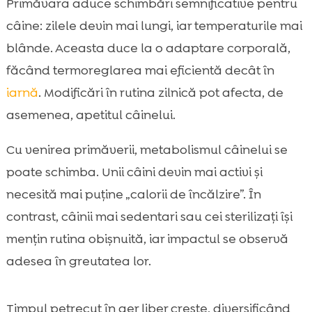
Primăvara aduce schimbări semnificative pentru
câine: zilele devin mai lungi, iar temperaturile mai
blânde. Aceasta duce la o adaptare corporală,
făcând termoreglarea mai eficientă decât în
iarnă
. Modificări în rutina zilnică pot afecta, de
asemenea, apetitul câinelui.
Cu venirea primăverii, metabolismul câinelui se
poate schimba. Unii câini devin mai activi și
necesită mai puține „calorii de încălzire”. În
contrast, câinii mai sedentari sau cei sterilizați își
mențin rutina obișnuită, iar impactul se observă
adesea în greutatea lor.
Timpul petrecut în aer liber crește, diversificând