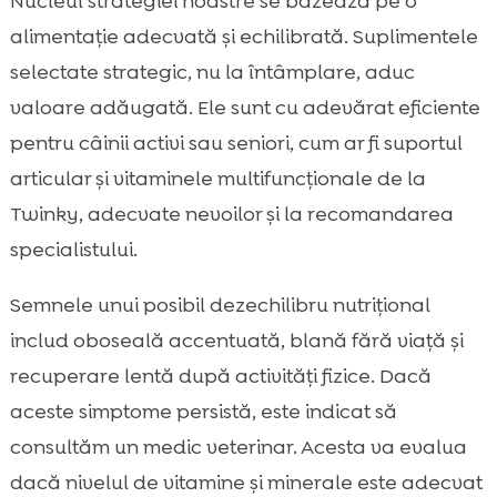
Nucleul strategiei noastre se bazează pe o
alimentație adecvată și echilibrată. Suplimentele
selectate strategic, nu la întâmplare, aduc
valoare adăugată. Ele sunt cu adevărat eficiente
pentru câinii activi sau seniori, cum ar fi suportul
articular și vitaminele multifuncționale de la
Twinky, adecvate nevoilor și la recomandarea
specialistului.
Semnele unui posibil dezechilibru nutrițional
includ oboseală accentuată, blană fără viață și
recuperare lentă după activități fizice. Dacă
aceste simptome persistă, este indicat să
consultăm un medic veterinar. Acesta va evalua
dacă nivelul de vitamine și minerale este adecvat