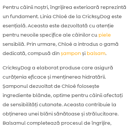
Pentru câinii noștri, îngrijirea exterioară reprezintă
un fundament. Linia Chloé de la CricksyDog este
esențială. Aceasta este dezvoltată cu atenție
pentru nevoile specifice ale câinilor cu
piele
sensibilă. Prin urmare, Chloé a introdus o gamă
dedicată, compusă din
șampon
și
balsam
.
CricksyDog a elaborat produse care asigură
curățenia eficace și menținerea hidratării.
Șamponul dezvoltat de Chloé folosește
ingrediente blânde, optime pentru câinii afectați
de sensibilități cutanate. Aceasta contribuie la
obținerea unei blăni sănătoase și strălucitoare.
Balsamul completează procesul de îngrijire,