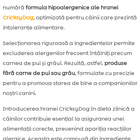
numără
formula hipoalergenice ale hranei
CricksyDog
, optimizată pentru câinii care prezintă
intoleranțe alimentare.
Selecționarea riguroasă a ingredientelor permite
excluderea alergenilor frecvent întâlniți precum
carnea de pui și grâul. Rezultă, astfel,
produse
fără carne de pui sau grâu
, formulate cu precizie
pentru a promova starea de bine a companionilor
noștri canini.
Introducerea hranei CricksyDog în dieta zilnică a
câinilor contribuie esențial la asigurarea unei
alimentații corecte, prevenind apariția reacțiilor
alergice. Aceasta este compusă din ingrediente