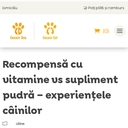
🤝
Poți plăti și ramburs
(0)
Recompensă cu
vitamine vs supliment
pudră – experiențele
câinilor
m
câine