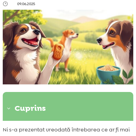
}
09.06.2025
Cuprins
3
Introducere în alimentația câinilor
Ni s-a prezentat vreodată întrebarea ce ar fi mai
