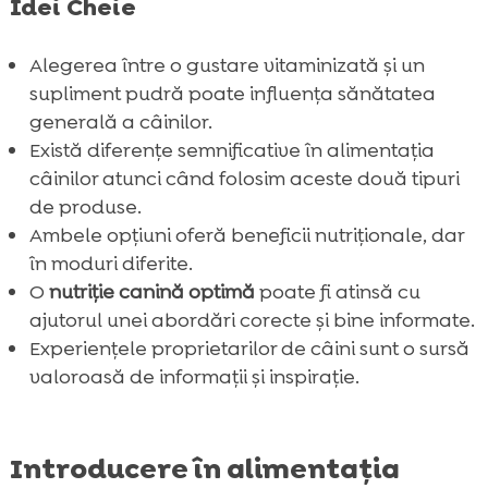
vitaminizate vs suplimente pudră
Idei Cheie
Experiențele câinilor cu gustările

vitaminizate
Alegerea între o gustare vitaminizată și un
supliment pudră poate influența sănătatea
Experiențele câinilor cu suplimentele pudră

generală a câinilor.
Sfaturi pentru a alege cea mai bună

Există diferențe semnificative în alimentația
opțiune pentru câinele tău
câinilor atunci când folosim aceste două tipuri
Evaluarea nevoilor individuale ale câinelui

de produse.
Concluzie

Ambele opțiuni oferă beneficii nutriționale, dar
FAQ
în moduri diferite.

O
nutriție canină optimă
poate fi atinsă cu
ajutorul unei abordări corecte și bine informate.
Experiențele proprietarilor de câini sunt o sursă
valoroasă de informații și inspirație.
Introducere în alimentația