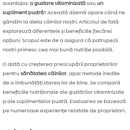
Ce sunt recompensele cu vitamine?
avantajos:
o gustare vitaminizată
sau
un

Ce sunt suplimentele pudră pentru câini?
supliment pudră
? Această dilemă apare când ne

Avantajele unei gustări vitaminizate
gândim la dieta câinilor noștri. Articolul de față

Beneficiile suplimentelor pudră
explorează diferențele și beneficiile fiecărei

Gustare vitaminizată vs supliment pudră
opțiuni. Scopul este de a asigura că patrupezii

pentru câini: care este mai bun?
nostri primesc cea mai bună nutriție posibilă.
Studiile științifice și opiniile experților

O dată cu creșterea preocupării proprietarilor
CricksyDog: alegerea perfectă pentru orice

câine
pentru
sănătatea câinilor
, apar metode inedite
Importanța hranei hipoalergenice
de a îmbunătăți starea lor de bine. Se compară

Twinky – vitaminele pentru câini de la

beneficiile nutriționale ale gustărilor vitaminizate
CricksyDog
și ale suplimentelor pudră. Evaluarea se bazează
Chloé – Produse pentru îngrijirea blănii și

pe numeroase experiențe relatate de proprietari.
pielii câinilor sensibili
Compararea eficienței: recompense
