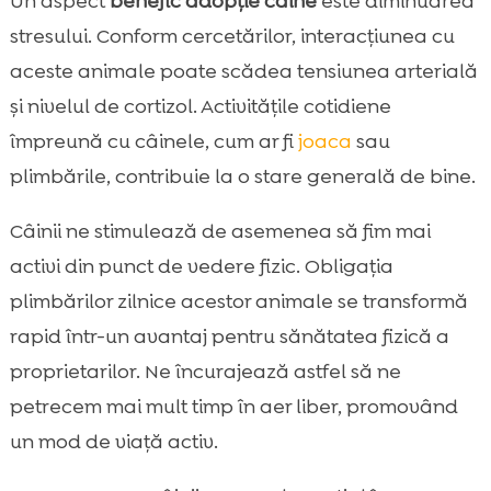
Un aspect
benefic adopție câine
este diminuarea
stresului. Conform cercetărilor, interacțiunea cu
aceste animale poate scădea tensiunea arterială
și nivelul de cortizol. Activitățile cotidiene
împreună cu câinele, cum ar fi
joaca
sau
plimbările, contribuie la o stare generală de bine.
Câinii ne stimulează de asemenea să fim mai
activi din punct de vedere fizic. Obligația
plimbărilor zilnice acestor animale se transformă
rapid într-un avantaj pentru sănătatea fizică a
proprietarilor. Ne încurajează astfel să ne
petrecem mai mult timp în aer liber, promovând
un mod de viață activ.