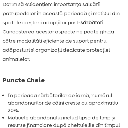
Dorim să evidențiem importanța salvării
Denty
patrupedelor în această perioadă și motivul din
Adaptarea câinilor adoptați într-un nou

spatele creșterii adopțiilor post-
sărbători
.
mediu
Rolul veterinarilor în sănătatea câinilor
Cunoașterea acestor aspecte ne poate ghida

adoptați
către modalități eficiente de suport pentru
Testimoniale ale familiilor care au adoptat

adăposturi și organizații dedicate protecției
câini
animalelor.
Resurse și suport pentru adopția câinilor

Concluzie

Puncte Cheie
FAQ

În perioada sărbătorilor de iarnă, numărul
abandonurilor de câini crește cu aproximativ
20%.
Motivele abandonului includ lipsa de timp și
resurse financiare după cheltuielile din timpul