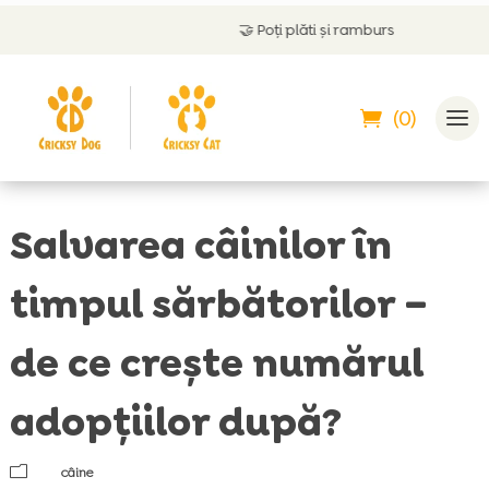
🤝
Poți plăti și ramburs
(0)
Salvarea câinilor în
timpul sărbătorilor –
de ce crește numărul
adopțiilor după?
m
câine