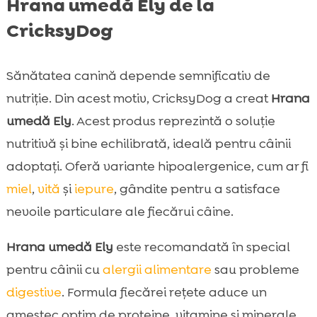
Hrana umedă Ely de la
CricksyDog
Sănătatea canină depende semnificativ de
nutriție. Din acest motiv, CricksyDog a creat
Hrana
umedă Ely
. Acest produs reprezintă o soluție
nutritivă și bine echilibrată, ideală pentru câinii
adoptați. Oferă variante hipoalergenice, cum ar fi
miel
,
vită
și
iepure
, gândite pentru a satisface
nevoile particulare ale fiecărui câine.
Hrana umedă Ely
este recomandată în special
pentru câinii cu
alergii alimentare
sau probleme
digestive
. Formula fiecărei rețete aduce un
amestec optim de proteine, vitamine și minerale.