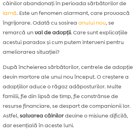
sărbătorilor
câinilor abandonați în perioada sărbătorilor de
Motivele abandonului câinilor în timpul

iarnă
. Este un fenomen alarmant, care provoacă
sărbătorilor
îngrijorare. Odată cu sosirea
anului nou
, se
De ce crește numărul adopțiilor după

remarcă un
val de adopții
. Care sunt explicațiile
sărbători?
acestui paradox și cum putem interveni pentru
Rolul adăposturilor de animale în procesul

ameliorarea situației?
de adopție
Beneficiile aducerii unui câine în familie

După încheierea sărbătorilor, centrele de adopție
Val de adopții după sărbătoarea câinilor

devin martore ale unui nou început. O creștere a
Prevenirea abandonului câinilor după

adopțiilor aduce o răgaz adăposturilor. Multe
sărbători
familii, fie din lipsă de timp, fie constrânse de
CricksyDog – Alimentația ideală pentru

resurse financiare, se despart de companionii lor.
câinii adoptați
Astfel,
salvarea câinilor
devine o misiune dificilă,
Formule hipoalergenice CricksyDog

dar esențială în aceste luni.
Hrana umedă Ely de la CricksyDog

Beneficiile batoanelor dentare vegane
