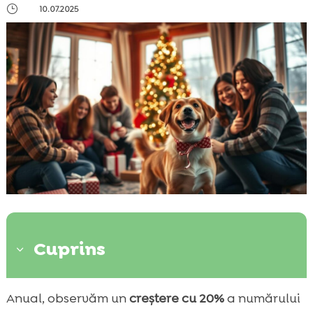
}
10.07.2025
Cuprins
3
Importanța salvării câinilor în timpul
Anual, observăm un
creștere cu 20%
a numărului
