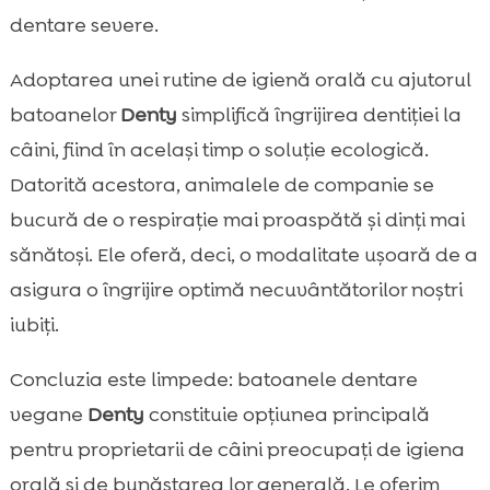
dentare severe.
Adoptarea unei rutine de igienă orală cu ajutorul
batoanelor
Denty
simplifică îngrijirea dentiției la
câini, fiind în același timp o soluție ecologică.
Datorită acestora, animalele de companie se
bucură de o respirație mai proaspătă și dinți mai
sănătoși. Ele oferă, deci, o modalitate ușoară de a
asigura o îngrijire optimă necuvântătorilor noștri
iubiți.
Concluzia este limpede: batoanele dentare
vegane
Denty
constituie opțiunea principală
pentru proprietarii de câini preocupați de igiena
orală și de bunăstarea lor generală. Le oferim