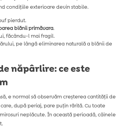
d condițiile exterioare devin stabile.
puf pierdut.
area blănii primăvara
.
i, făcându-l mai fragil.
 părului, pe lângă eliminarea naturală a blănii de
e năpârlire: ce este
ăm
nsă, e normal să observăm creșterea cantității de
are, după periaj, pare puțin rărită. Cu toate
 mirosuri neplăcute. În această perioadă, câinele
t.