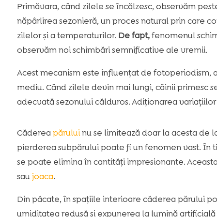
Primăvara, când zilele se încălzesc, observăm peste
năpârlirea sezonieră, un proces natural prin care c
zilelor și a temperaturilor.
De fapt,
fenomenul schimbă
observăm noi schimbări semnificative ale vremii.
Acest mecanism este influențat de fotoperiodism, ad
mediu. Când zilele devin mai lungi, câinii primesc 
adecvată sezonului călduros. Adiționarea variațiilor
Căderea
părului
nu se limitează doar la acesta de la
pierderea subpărului poate fi un fenomen vast. În ti
se poate elimina în cantități impresionante. Aceast
sau
joaca
.
Din păcate, în spațiile interioare căderea părului po
umiditatea redusă și expunerea la lumină artificială p