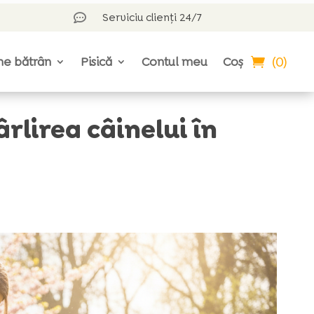
Serviciu clienți 24/7

(0)
ne bătrân
Pisică
Contul meu
Coș
rlirea câinelui în
?