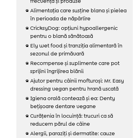
frecvență și produse
Alimentația care susține blana și pielea

în perioada de năpârlire
CricksyDog: opțiuni hypoallergenic

pentru o blană sănătoasă
Ely wet food și tranziția alimentară în

sezonul de primăvară
Recompense și suplimente care pot

sprijini îngrijirea blănii
Ajutor pentru câinii mofturoși: Mr. Easy

dressing vegan pentru hrană uscată
Igiena orală contează și ea: Denty

bețișoare dentare vegane
Curățenia în locuință: trucuri ca să

reducem părul de câine
Alergii, paraziți și dermatite: cauze
