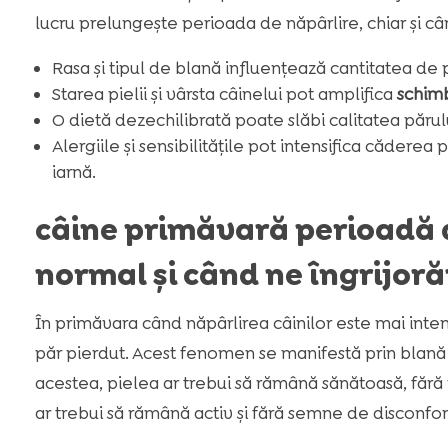
lucru prelungește perioada de năpârlire, chiar și cân
Rasa și tipul de blană influențează cantitatea de 
Starea pielii și vârsta câinelui pot amplifica
schimb
O dietă dezechilibrată poate slăbi calitatea părulu
Alergiile și sensibilitățile pot intensifica căderea
iarnă.
câine primăvară perioadă d
normal și când ne îngrijor
În primăvara când năpârlirea câinilor este mai inte
păr pierdut. Acest fenomen se manifestă prin blană c
acestea, pielea ar trebui să rămână sănătoasă, fără
ar trebui să rămână activ și fără semne de disconfor