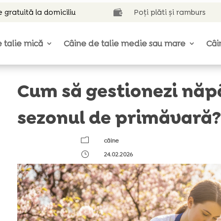
e gratuită la domiciliu
Poți plăti și ramburs

 talie mică
Câine de talie medie sau mare
Câi
Cum să gestionezi năpâ
sezonul de primăvară
m
câine
}
24.02.2026