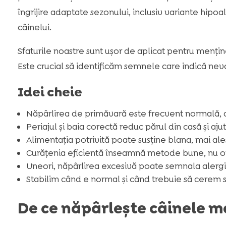
îngrijire adaptate sezonului, inclusiv variante hipoa
câinelui.
Sfaturile noastre sunt ușor de aplicat pentru mențin
Este crucial să identificăm semnele care indică nevo
Idei cheie
Năpârlirea de primăvară este frecvent normală, d
Periajul și baia corectă reduc părul din casă și aju
Alimentația potrivită poate susține blana, mai al
Curățenia eficientă înseamnă metode bune, nu or
Uneori, năpârlirea excesivă poate semnala alergii
Stabilim când e normal și când trebuie să cerem s
De ce năpârlește câinele 