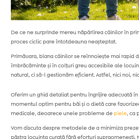
De ce ne surprinde mereu năpârlirea câinilor în pr
proces ciclic pare întotdeauna neașteptat.
Primăvara, blana câinilor se reînnoiește mai rapid
îmbrăcăminte și în colțuri greu accesibile ale locui
natural, ci să-l gestionăm eficient. Astfel, nici noi,
Oferim un ghid detaliat pentru îngrijire adecvată î
momentul optim pentru băi și o dietă care favoriz
medicale, deoarece unele probleme de
piele
, ca 
Vom discuta despre metodele de a minimiza prez
păstra locuința curată fără eforturi supraomenești.