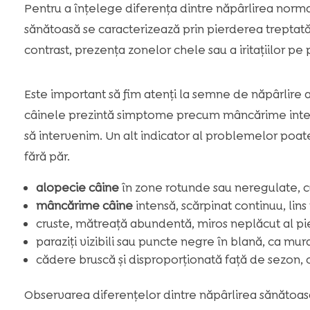
Pentru a înțelege diferența dintre năpârlirea norma
sănătoasă se caracterizează prin pierderea treptată ș
contrast, prezența zonelor chele sau a iritațiilor pe
Este important să fim atenți la semne de năpârlire
câinele prezintă simptome precum mâncărime inten
să intervenim. Un alt indicator al problemelor poate
fără păr.
alopecie câine
în zone rotunde sau neregulate, cu
mâncărime câine
intensă, scărpinat continuu, lins
cruste, mătreață abundentă, miros neplăcut al pie
paraziți vizibili sau puncte negre în blană, ca mur
cădere bruscă și disproporționată față de sezon, c
Observarea diferențelor dintre năpârlirea sănătoas