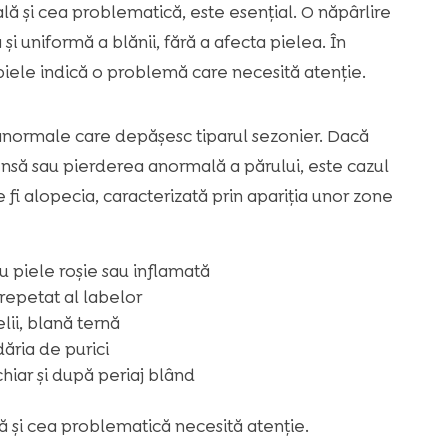
lă și cea problematică, este esențial. O năpârlire
i uniformă a blănii, fără a afecta pielea. În
 piele indică o problemă care necesită atenție.
 anormale care depășesc tiparul sezonier. Dacă
să sau pierderea anormală a părului, este cazul
 fi alopecia, caracterizată prin apariția unor zone
 piele roșie sau inflamată
 repetat al labelor
lii, blană ternă
dăria de purici
hiar și după periaj blând
ă și cea problematică necesită atenție.