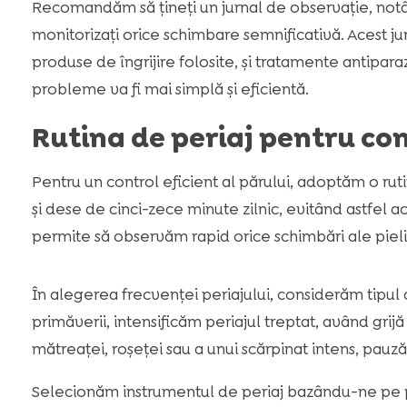
Recomandăm să țineți un jurnal de observație, notând
monitorizați orice schimbare semnificativă. Acest jur
produse de îngrijire folosite, și tratamente antipara
probleme va fi mai simplă și eficientă.
Rutina de periaj pentru con
Pentru un control eficient al părului, adoptăm o rut
și dese de cinci-zece minute zilnic, evitând astfel 
permite să observăm rapid orice schimbări ale pielii, 
În alegerea frecvenței periajului, considerăm tipul d
primăverii, intensificăm periajul treptat, având grijă
mătreaței, roșeței sau a unui scărpinat intens, pau
Selecionăm instrumentul de periaj bazându-ne pe part