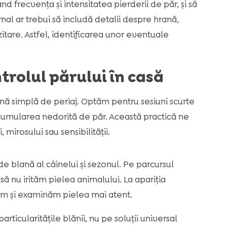
 frecvența și intensitatea pierderii de păr, și să
nal ar trebui să includă detalii despre hrană,
zitare. Astfel, identificarea unor eventuale
trolul părului în casă
ină simplă de periaj. Optăm pentru sesiuni scurte
acumularea nedorită de păr. Această practică ne
mirosului sau sensibilității.
e blană al câinelui și sezonul. Pe parcursul
 să nu irităm pielea animalului. La apariția
zăm și examinăm pielea mai atent.
icularitățile blănii, nu pe soluții universal