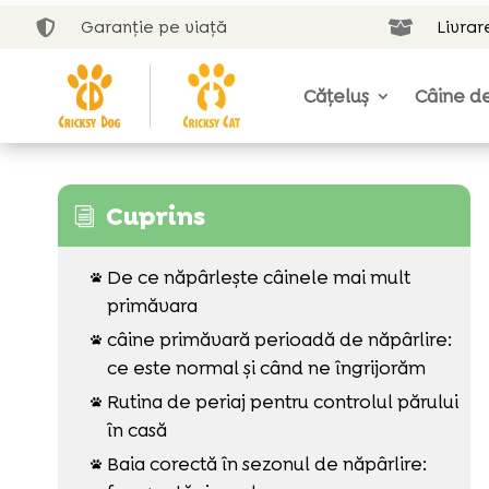
Garanție pe viață
Livrar


Cățeluș
Câine de
Cuprins
i
De ce năpârlește câinele mai mult

primăvara
câine primăvară perioadă de năpârlire:

ce este normal și când ne îngrijorăm
Rutina de periaj pentru controlul părului

în casă
Baia corectă în sezonul de năpârlire:
