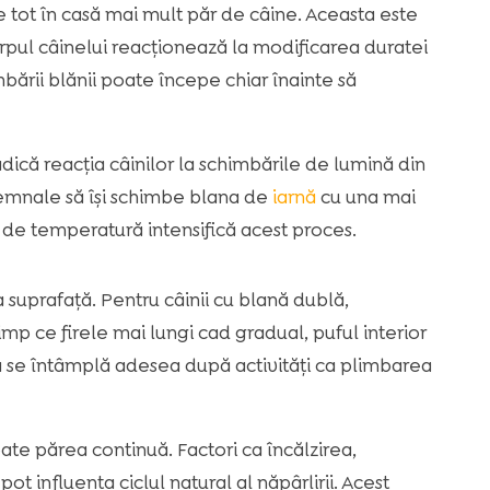
 tot în casă mai mult păr de câine. Aceasta este
orpul câinelui reacționează la modificarea duratei
rii blănii poate începe chiar înainte să
ică reacția câinilor la schimbările de lumină din
semnale să își schimbe blana de
iarnă
cu una mai
 de temperatură intensifică acest proces.
 suprafață. Pentru câinii cu blană dublă,
mp ce firele mai lungi cad gradual, puful interior
a se întâmplă adesea după activități ca plimbarea
ate părea continuă. Factori ca încălzirea,
ot influența ciclul natural al năpârlirii. Acest