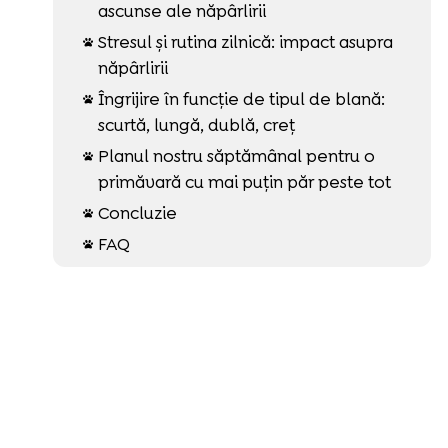
ascunse ale năpârlirii
Stresul și rutina zilnică: impact asupra

năpârlirii
Îngrijire în funcție de tipul de blană:

scurtă, lungă, dublă, creț
Planul nostru săptămânal pentru o

primăvară cu mai puțin păr peste tot
Concluzie

FAQ
