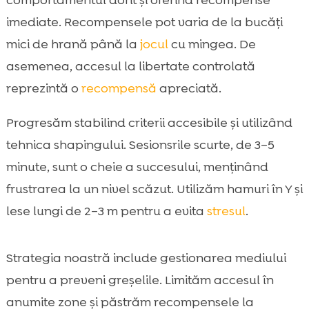
comportamentul dorit și oferind recompense
imediate. Recompensele pot varia de la bucăți
mici de hrană până la
jocul
cu mingea. De
asemenea, accesul la libertate controlată
reprezintă o
recompensă
apreciată.
Progresăm stabilind criterii accesibile și utilizând
tehnica shapingului. Sesionsrile scurte, de 3–5
minute, sunt o cheie a succesului, menținând
frustrarea la un nivel scăzut. Utilizăm hamuri în Y și
lese lungi de 2–3 m pentru a evita
stresul
.
Strategia noastră include gestionarea mediului
pentru a preveni greșelile. Limităm accesul în
anumite zone şi păstrăm recompensele la