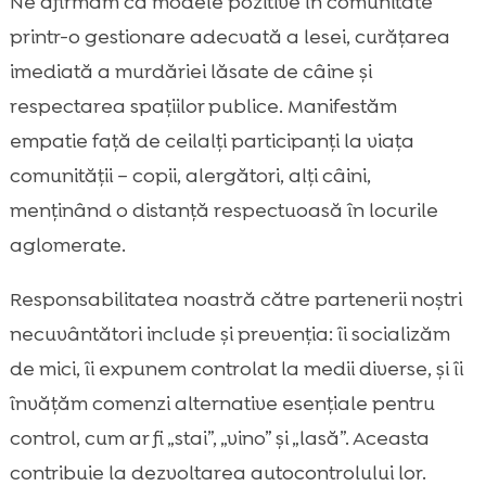
Ne afirmăm ca modele pozitive în comunitate
printr-o gestionare adecvată a lesei, curățarea
imediată a murdăriei lăsate de câine și
respectarea spațiilor publice. Manifestăm
empatie față de ceilalți participanți la viața
comunității – copii, alergători, alți câini,
menținând o distanță respectuoasă în locurile
aglomerate.
Responsabilitatea noastră către partenerii noștri
necuvântători include și prevenția: îi socializăm
de mici, îi expunem controlat la medii diverse, și îi
învățăm comenzi alternative esențiale pentru
control, cum ar fi „stai”, „vino” și „lasă”. Aceasta
contribuie la dezvoltarea autocontrolului lor.