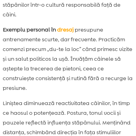
stăpânilor într-o cultură responsabilă față de
câini.
Exemplu personal în
dresaj
presupune
antrenamente scurte, dar frecvente. Practicăm
comenzi precum „du-te la loc” când primesc vizite
și un salut politicos la ușă. Învățăm câinele să
aștepte la trecerea de pietoni, ceea ce
construiește consistență și rutină fără a recurge la
presiune.
Liniștea diminuează reactivitatea câinilor, în timp
ce haosul o potențează. Postura, tonul vocii și
pauzele reflectă influența stăpânului. Menținând
distanța, schimbând direcția în fața stimuliilor