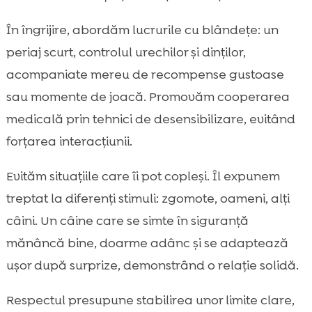
În îngrijire, abordăm lucrurile cu blândețe: un
periaj scurt, controlul urechilor și dinților,
acompaniate mereu de recompense gustoase
sau momente de joacă. Promovăm cooperarea
medicală prin tehnici de desensibilizare, evitând
forțarea interacțiunii.
Evităm situațiile care îi pot copleși. Îl expunem
treptat la diferenți stimuli: zgomote, oameni, alți
câini. Un câine care se simte în siguranță
mănâncă bine, doarme adânc și se adaptează
ușor după surprize, demonstrând o relație solidă.
Respectul presupune stabilirea unor limite clare,