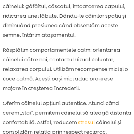
câinelui: gâfâitul, căscatul, întoarcerea capului,
ridicarea unei lăbuțe. Dându-le câinilor spațiu și
diminuând presiunea când observăm aceste
semne, întărim atașamentul.
Răsplătim comportamentele calm: orientarea
câinelui către noi, contactul vizual voluntar,
relaxarea corpului. Utilizăm recompense mici și o
voce calmă. Acești pași mici aduc progrese
majore în creșterea încrederii.
Oferim câinelui opțiuni autentice. Atunci când
cerem „stai”, permitem câinelui să aleagă distanța
confortabilă. Astfel, reducem
stresul
câinelui și
consolidăm relația prin respect reciproc.