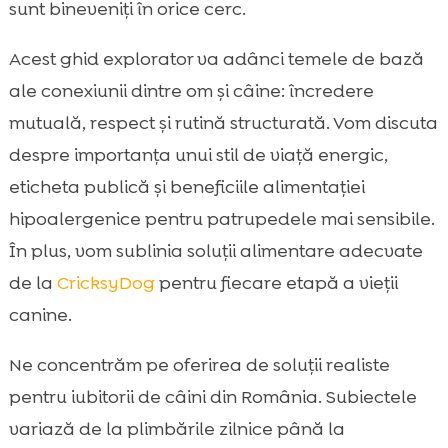
CricksyDog: soluții hipoalergenice și
sunt bineveniți în orice cerc.

gustoase pentru câini fericiți
Acest ghid explorator va adânci temele de bază
Rutine zilnice care fac diferența

ale conexiunii dintre om și câine: încredere
Gestionarea comportamentelor

provocatoare
mutuală, respect și rutină structurată. Vom discuta
Siguranță și prevenție: acasă, în mașină, în
despre importanța unui stil de viață energic,

natură
eticheta publică și beneficiile alimentației
Comunitate și responsabilitate socială

hipoalergenice pentru patrupedele mai sensibile.
Concluzie

În plus, vom sublinia soluţii alimentare adecvate
FAQ

de la
CricksyDog
pentru fiecare etapă a vieții
canine.
Ne concentrăm pe oferirea de soluții realiste
pentru iubitorii de câini din România. Subiectele
variază de la plimbările zilnice până la