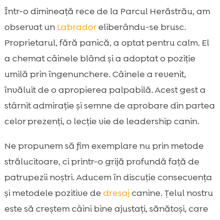
Ce înseamnă să fim modele pentru câinii
Într-o dimineață rece de la Parcul Herăstrău, am

noștri și pentru comunitate
observat un
Labrador
eliberându-se brusc.
Construirea unei relații bazate pe

Proprietarul, fără panică, a optat pentru calm. El
încredere și respect
a chemat câinele blând și a adoptat o poziție
Stil de viață activ: plimbări, joc și stimulare

umilă prin îngenunchere. Câinele a revenit,
mentală
învăluit de o apropierea palpabilă. Acest gest a
Educație pozitivă: antrenament blând și

stârnit admirație și semne de aprobare din partea
eficient
celor prezenți, o lecție vie de leadership canin.
Etichetă canină în public: cum să fim

exemplu în parc și pe stradă
Ne propunem să fim exemplare nu prin metode
Nutriție inteligentă: cum alegem hrana

strălucitoare, ci printr-o grijă profundă față de
potrivită pentru orice câine
patrupezii noștri. Aducem în discuție consecvența
Stăpânii ca modele

și metodele pozitive de
dresaj
canine. Țelul nostru
Îngrijire completă acasă: blană, piele,

unghii, dinți
este să creștem câini bine ajustați, sănătoși, care