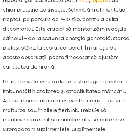
hipoalergenică. Sursele pot fi
miel
,
iepure
sau
chiar proteine de insecte. Schimbăm alimentația
treptat, pe parcurs de 7–10 zile, pentru a evita
disconfortul. Este crucial să monitorizăm reacțiile
câinelui – de la scaun la energia generală, starea
pielii și blănii, la scorul corporal. În funcție de
aceste observații, poate fi necesar să ajustăm
cantitatea de hrană.
Hrana umedă este o alegere strategică pentru a
îmbunătăți hidratarea și atractivitatea mâncării.
Asta e important mai ales pentru câinii care sunt
mofturoși sau în zilele fierbinți. Trebuie să
menținem un echilibru nutrițional și să evităm să
supradozăm suplimentele. Suplimentele