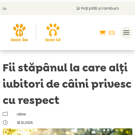
🤝
Poți plăti și ramburs
(0)
Fii stăpânul la care alți
iubitori de câini privesc
cu respect
m
câine
}
18.12.2025