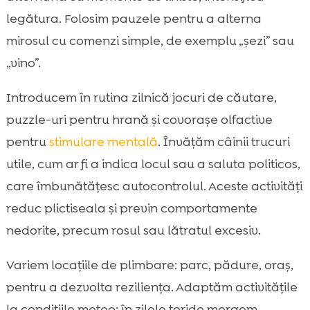
legătura. Folosim pauzele pentru a alterna
mirosul cu comenzi simple, de exemplu „șezi” sau
„vino”.
Introducem în rutina zilnică jocuri de căutare,
puzzle-uri pentru hrană și covorașe olfactive
pentru
stimulare mentală
. Învățăm câinii trucuri
utile, cum ar fi a indica locul sau a saluta politicos,
care îmbunătățesc autocontrolul. Aceste activități
reduc plictiseala și previn comportamente
nedorite, precum rosul sau lătratul excesiv.
Variem locațiile de plimbare: parc, pădure, oraș,
pentru a dezvolta reziliența. Adaptăm activitățile
la condițiile meteo: în zilele toride mergem