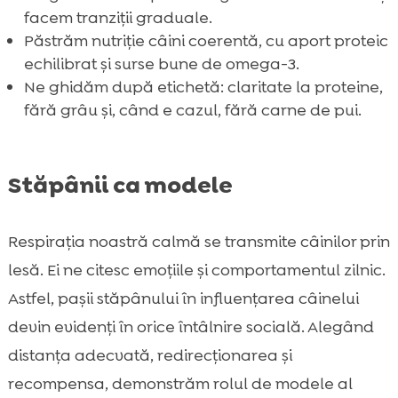
facem tranziții graduale.
Păstrăm nutriție câini coerentă, cu aport proteic
echilibrat și surse bune de omega-3.
Ne ghidăm după etichetă: claritate la proteine,
fără grâu și, când e cazul, fără carne de pui.
Stăpânii ca modele
Respirația noastră calmă se transmite câinilor prin
lesă. Ei ne citesc emoțiile și comportamentul zilnic.
Astfel, pașii stăpânului în influențarea câinelui
devin evidenți în orice întâlnire socială. Alegând
distanța adecvată, redirecționarea și
recompensa, demonstrăm rolul de modele al