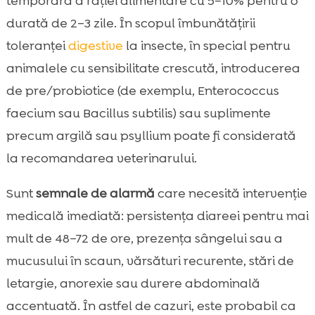
temporară a rației alimentare cu 5–10% pentru o
durată de 2–3 zile. În scopul îmbunătățirii
toleranței
digestive
la insecte, în special pentru
animalele cu sensibilitate crescută, introducerea
de pre/probiotice (de exemplu, Enterococcus
faecium sau Bacillus subtilis) sau suplimente
precum argilă sau psyllium poate fi considerată
la recomandarea veterinarului.
Sunt
semnale de alarmă
care necesită intervenție
medicală imediată: persistența diareei pentru mai
mult de 48–72 de ore, prezența sângelui sau a
mucusului în scaun, vărsături recurente, stări de
letargie, anorexie sau durere abdominală
accentuată. În astfel de cazuri, este probabil ca