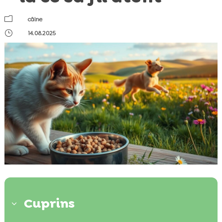
m
câine
}
14.08.2025
Cuprins
3