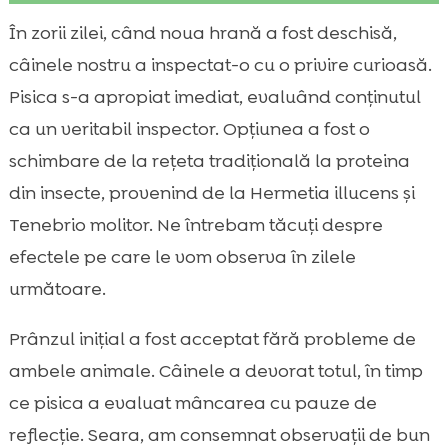
De ce să luăm în calcul proteina din insecte
În zorii zilei, când noua hrană a fost deschisă,

pentru câini și pisici
câinele nostru a inspectat-o cu o privire curioasă.
Primii pași: tranziția corectă către hrana cu

Pisica s-a apropiat imediat, evaluând conținutul
proteină de insecte
ca un veritabil inspector. Opțiunea a fost o
Schimbări digestive posibile la câini și pisici

schimbare de la rețeta tradițională la proteina
schimbări după dieta cu proteină de

din insecte, provenind de la Hermetia illucens și
insecte
Tenebrio molitor. Ne întrebam tăcuți despre
Efecte asupra pielii și blănii

efectele pe care le vom observa în zilele
Impactul asupra greutății și masei

următoare.
musculare
Compatibilitatea cu stomacuri sensibile și

Prânzul inițial a fost acceptat fără probleme de
alergii
ambele animale. Câinele a devorat totul, în timp
Semne comportamentale după

ce pisica a evaluat mâncarea cu pauze de
schimbarea proteinei
reflecție. Seara, am consemnat observații de bun
Analize și indicatori de sănătate pe care îi
