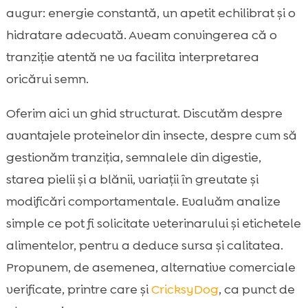
urmărim
augur: energie constantă, un apetit echilibrat și o
Cum citim etichetele: sursa, procesarea și
hidratare adecvată. Aveam convingerea că o

calitatea proteinei din insecte
tranziție atentă ne va facilita interpretarea
Menținerea microbiomului intestinal în

oricărui semn.
echilibru
Integrarea inteligentă a hranei CricksyDog
Oferim aici un ghid structurat. Discutăm despre

în dieta câinelui
avantajele proteinelor din insecte, despre cum să
Plan de monitorizare pe 8 săptămâni

gestionăm tranziția, semnalele din digestie,
Adaptarea pentru pisici: particularități față

starea pielii și a blănii, variații în greutate și
de câini
modificări comportamentale. Evaluăm analize
Concluzie

simple ce pot fi solicitate veterinarului și etichetele
FAQ

alimentelor, pentru a deduce sursa și calitatea.
Propunem, de asemenea, alternative comerciale
verificate, printre care și
CricksyDog
, ca punct de