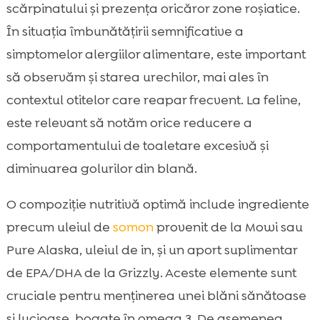
scărpinatului și prezența oricăror zone roșiatice.
În situația îmbunătățirii semnificative a
simptomelor alergiilor alimentare, este important
să observăm și starea urechilor, mai ales în
contextul otitelor care reapar frecvent. La feline,
este relevant să notăm orice reducere a
comportamentului de toaletare excesivă și
diminuarea golurilor din blană.
O compoziție nutritivă optimă include ingrediente
precum uleiul de
somon
provenit de la Mowi sau
Pure Alaska, uleiul de in, și un aport suplimentar
de EPA/DHA de la Grizzly. Aceste elemente sunt
cruciale pentru menținerea unei blăni sănătoase
și lucioase, bogate în omega 3. De asemenea,