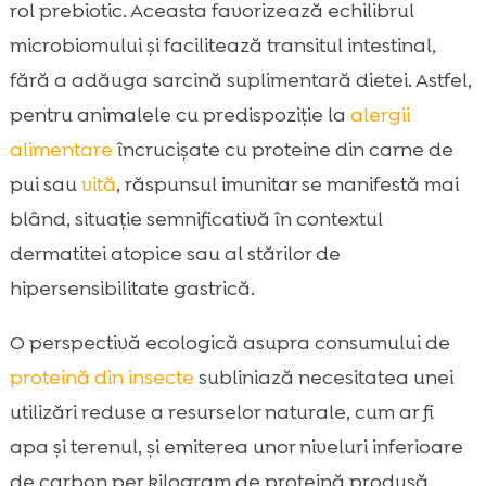
rol prebiotic. Aceasta favorizează echilibrul
microbiomului și facilitează transitul intestinal,
fără a adăuga sarcină suplimentară dietei. Astfel,
pentru animalele cu predispoziție la
alergii
alimentare
încrucișate cu proteine din carne de
pui sau
vită
, răspunsul imunitar se manifestă mai
blând, situație semnificativă în contextul
dermatitei atopice sau al stărilor de
hipersensibilitate gastrică.
O perspectivă ecologică asupra consumului de
proteină din insecte
subliniază necesitatea unei
utilizări reduse a resurselor naturale, cum ar fi
apa și terenul, și emiterea unor niveluri inferioare
de carbon per kilogram de proteină produsă.