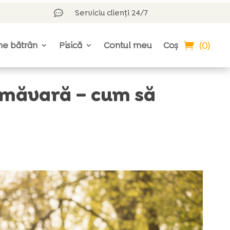
Serviciu clienți 24/7

(0)
ne bătrân
Pisică
Contul meu
Coș
imăvară – cum să