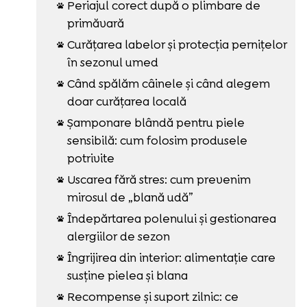
Periajul corect după o plimbare de

primăvară
Curățarea labelor și protecția pernițelor

în sezonul umed
Când spălăm câinele și când alegem

doar curățarea locală
Șamponare blândă pentru piele

sensibilă: cum folosim produsele
potrivite
Uscarea fără stres: cum prevenim

mirosul de „blană udă”
Îndepărtarea polenului și gestionarea

alergiilor de sezon
Îngrijirea din interior: alimentație care

susține pielea și blana
Recompense și suport zilnic: ce
