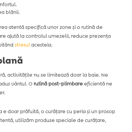
nfortul.
a blănii.
a atentă specifică unor zone și o rutină de
re ajută la controlul umezelii, reduce prezența
evitând
stresul
acesteia.
blană
ă, activitățile nu se limitează doar la baie. Ne
 adus vântul. O
rutină post-plimbare
eficientă ne
er.
e doar prăfuită, o curățare cu peria și un prosop
stentă, utilizăm produse speciale de curățare,