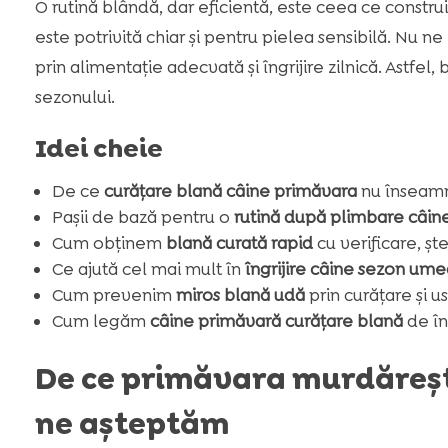
O rutină blândă, dar eficientă, este ceea ce cons
este potrivită chiar și pentru pielea sensibilă. Nu ne 
prin alimentație adecvată și îngrijire zilnică. Astfel
sezonului.
Idei cheie
De ce
curățare blană câine primăvara
nu înseamn
Pașii de bază pentru o
rutină după plimbare câin
Cum obținem
blană curată rapid
cu verificare, ște
Ce ajută cel mai mult în
îngrijire câine sezon um
Cum prevenim
miros blană udă
prin curățare și u
Cum legăm
câine primăvară curățare blană
de în
De ce primăvara murdăreșt
ne așteptăm