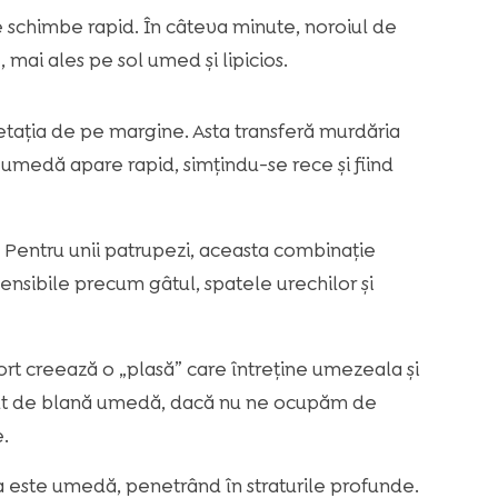
se schimbe rapid. În câteva minute, noroiul de
mai ales pe sol umed și lipicios.
etația de pe margine. Asta transferă murdăria
ă umedă apare rapid, simțindu-se rece și fiind
i. Pentru unii patrupezi, aceasta combinație
sensibile precum gâtul, spatele urechilor și
t creează o „plasă” care întreține umezeala și
t de blană umedă, dacă nu ne ocupăm de
.
a este umedă, penetrând în straturile profunde.