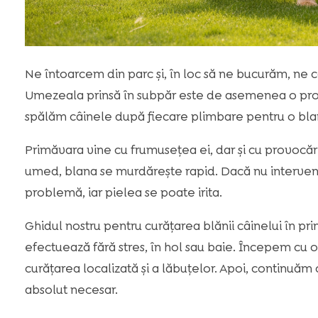
Ne întoarcem din parc și, în loc să ne bucurăm, ne 
Umezeala prinsă în subpăr este de asemenea o pro
spălăm câinele după fiecare plimbare pentru o bla
Primăvara vine cu frumusețea ei, dar și cu provocări 
umed, blana se murdărește rapid. Dacă nu interven
problemă, iar pielea se poate irita.
Ghidul nostru pentru curățarea blănii câinelui în pr
efectuează fără stres, în hol sau baie. Începem cu o 
curățarea localizată și a lăbuțelor. Apoi, continuăm
absolut necesar.