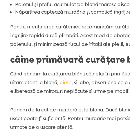
Polenul și praful acumulat pe blană măresc disco
Năpârlirea captează murdăria și complică îngrijire
Pentru menținerea curățeniei, recomandăm curățare
îngrijire rapidă după plimbări. Acest mod de aborda
polenului și minimizează riscul de iritații ale pielii, 
câine primăvară curățare 
Când gândim la curățarea blănii câinelui în primăvar
uităm atent la blană,
piele
, și labe, observând ce a
eliberează de mirosuri neplăcute și urme pe mobili
Pornim de la cât de murdară este blana. Dacă blana 
uscat poate fi suficientă. Pentru murdărie mai persi
urmate de o uscare atentă.