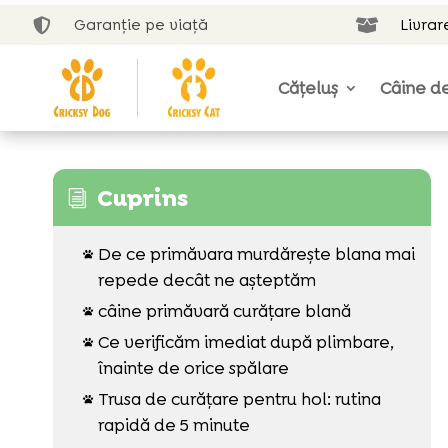
Garanție pe viață
Livrar


Cățeluș
Câine de
Cuprins
i
De ce primăvara murdărește blana mai

repede decât ne așteptăm
câine primăvară curățare blană

Ce verificăm imediat după plimbare,

înainte de orice spălare
Trusa de curățare pentru hol: rutina

rapidă de 5 minute