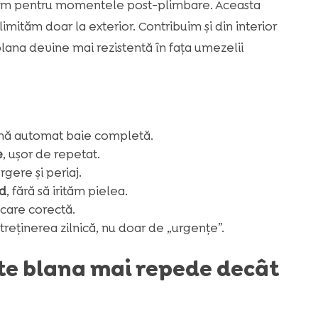
truim pentru momentele post-plimbare. Aceasta
limităm doar la exterior. Contribuim și din interior
, blana devine mai rezistentă în fața umezelii
ă automat baie completă.
e
, ușor de repetat.
rgere și periaj.
ed
, fără să irităm pielea.
scare corectă.
treținerea zilnică, nu doar de „urgențe”.
e blana mai repede decât