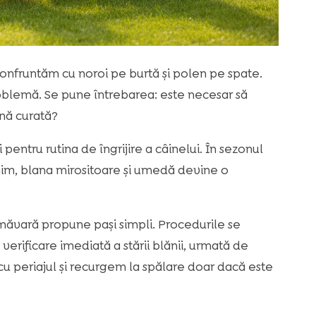
confruntăm cu noroi pe burtă și polen pe spate.
blemă. Se pune întrebarea: este necesar să
nă curată?
pentru rutina de îngrijire a câinelui. În sezonul
im, blana mirositoare și umedă devine o
imăvară propune pași simpli. Procedurile se
verificare imediată a stării blănii, urmată de
 cu periajul și recurgem la spălare doar dacă este