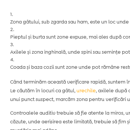
Zona gâtului, sub zgarda sau ham, este un loc unde
Pieptul și burta sunt zone expuse, mai ales după co
Axilele și zona inghinală, unde spini sau semințe pot 
Coada și baza cozii sunt zone unde pot rămâne restur
Când terminăm această verificare rapidă, suntem în 
Le căutăm în locuri ca gâtul,
urechile
, axilele după 
unui punct suspect, marcăm zona pentru verificări u
Controalele auditiv trebuie să fie atente la miros, u
căzute, unde aerisirea este limitată, trebuie să fim 