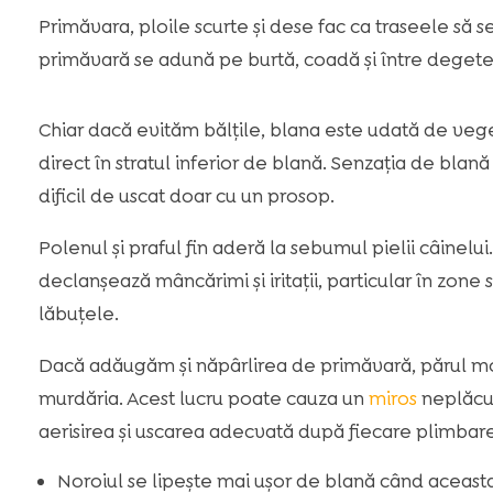
Primăvara, ploile scurte și dese fac ca traseele să 
primăvară se adună pe burtă, coadă și între degete, 
Chiar dacă evităm bălțile, blana este udată de veg
direct în stratul inferior de blană. Senzația de blan
dificil de uscat doar cu un prosop.
Polenul și praful fin aderă la sebumul pielii câinelu
declanșează mâncărimi și iritații, particular în zone 
lăbuțele.
Dacă adăugăm și năpârlirea de primăvară, părul mor
murdăria. Acest lucru poate cauza un
miros
neplăcu
aerisirea și uscarea adecvată după fiecare plimbare
Noroiul se lipește mai ușor de blană când aceast