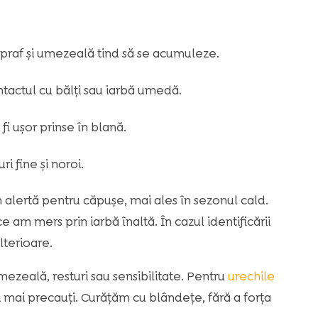
 praf și umezeală tind să se acumuleze.
ntactul cu bălți sau iarbă umedă.
fi ușor prinse în blană.
i fine și noroi.
alertă pentru căpușe, mai ales în sezonul cald.
ce am mers prin iarbă înaltă. În cazul identificării
lterioare.
mezeală, resturi sau sensibilitate. Pentru
urechile
și mai precauți. Curățăm cu blândețe, fără a forța