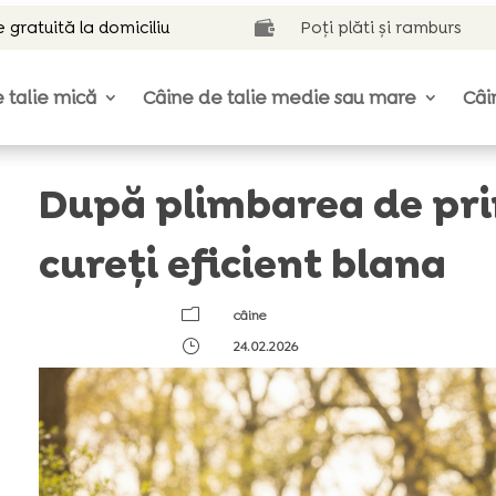
e gratuită la domiciliu
Poți plăti și ramburs

 talie mică
Câine de talie medie sau mare
Câi
După plimbarea de pr
cureți eficient blana
m
câine
}
24.02.2026