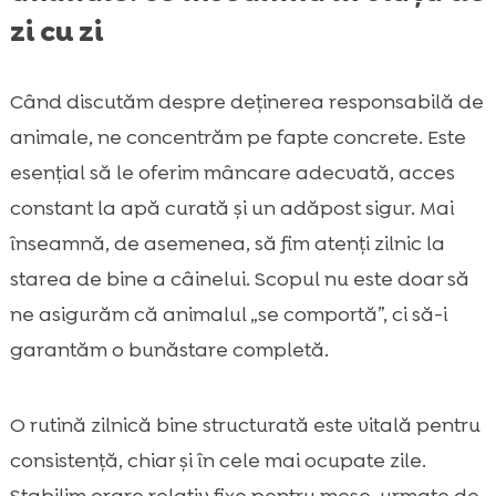
zi cu zi
Când discutăm despre deținerea responsabilă de
animale, ne concentrăm pe fapte concrete. Este
esențial să le oferim mâncare adecvată, acces
constant la apă curată și un adăpost sigur. Mai
înseamnă, de asemenea, să fim atenți zilnic la
starea de bine a câinelui. Scopul nu este doar să
ne asigurăm că animalul „se comportă”, ci să-i
garantăm o bunăstare completă.
O rutină zilnică bine structurată este vitală pentru
consistență, chiar și în cele mai ocupate zile.
Stabilim orare relativ fixe pentru mese, urmate de