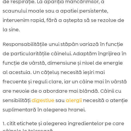
de respirație. La apariția mâncărimilor, a
scaunului moale sau a apatiei persistente,
intervenim rapid, fără a aștepta să se rezolve de
la sine.
Responsabilitățile unui stăpân variază în funcție
de particularitățile câinelui. Adaptăm îngrijirea în
funcție de vârstă, dimensiune și nivel de energie
al acestuia. Un cățeluș necesită ieșiri mai
frecvente și reguli clare, iar un câine mai în vârstă
are nevoie de o abordare mai blândă. Câinii cu
sensibilități
digestive
sau
alergii
necesită o atenție
suplimentară în alegerea hranei.
citit etichete și alegerea ingredientelor pe care
câinele le tolerează