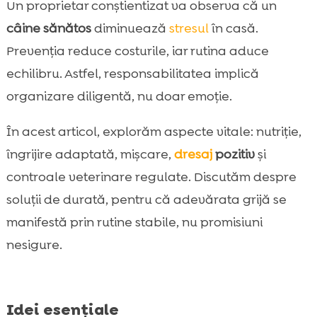
Un proprietar conștientizat va observa că un
Denty bețișoare dentare vegane: igiena

câine sănătos
diminuează
stresul
în casă.
orală ca act de responsabilitate
Prevenția reduce costurile, iar rutina aduce
Twinky vitamine: prevenție pentru

articulații și vitalitate pe termen lung
echilibru. Astfel, responsabilitatea implică
Îngrijire externă pentru câini sensibili: Chloé
organizare diligentă, nu doar emoție.

șampon și balsam pentru nas & lăbuțe
În acest articol, explorăm aspecte vitale: nutriție,
Mișcarea, joaca și stimularea mentală:

valori precum răbdarea și implicarea
îngrijire adaptată, mișcare,
dresaj
pozitiv
și
Educația și dresajul pozitiv: cum arătăm
controale veterinare regulate. Discutăm despre

respect și autocontrol
soluții de durată, pentru că adevărata grijă se
Veterinar, vaccinuri și prevenție: investiție în

manifestă prin rutine stabile, nu promisiuni
viață, nu doar în tratament
nesigure.
Concluzie

FAQ

Idei esențiale