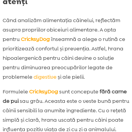
atenți
Când analizăm alimentația câinelui, reflectăm
asupra propriilor obiceiuri alimentare. A opta
pentru
CricksyDog
înseamnă a alege o rutină ce
prioritizează confortul și prevenția. Astfel, hrana
hipoalergenică pentru câini devine o soluție
pentru diminuarea preocupărilor legate de
problemele
digestive
și ale pielii.
Formulele
CricksyDog
sunt concepute
fără carne
de pui
sau grâu. Aceasta este o veste bună pentru
câinii sensibili la anumite ingrediente. Cu o rețetă
simplă și clară, hrana uscată pentru câini poate
influența pozitiv viața de zi cu zi a animalului.