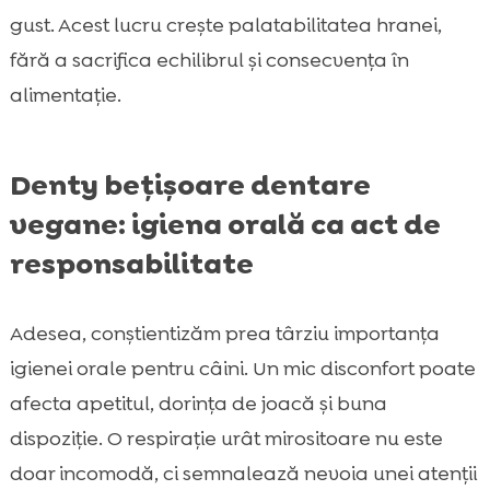
gust. Acest lucru crește palatabilitatea hranei,
fără a sacrifica echilibrul și consecvența în
alimentație.
Denty bețișoare dentare
vegane: igiena orală ca act de
responsabilitate
Adesea, conștientizăm prea târziu importanța
igienei orale pentru câini. Un mic disconfort poate
afecta apetitul, dorința de joacă și buna
dispoziție. O respirație urât mirositoare nu este
doar incomodă, ci semnalează nevoia unei atenții