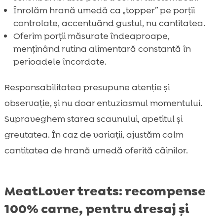
Înrolăm hrană umedă ca „topper” pe porții
controlate, accentuând gustul, nu cantitatea.
Oferim porții măsurate îndeaproape,
menținând rutina alimentară constantă în
perioadele încordate.
Responsabilitatea presupune atenție și
observație, și nu doar entuziasmul momentului.
Supraveghem starea scaunului, apetitul și
greutatea. În caz de variații, ajustăm calm
cantitatea de hrană umedă oferită câinilor.
MeatLover treats: recompense
100% carne, pentru dresaj și