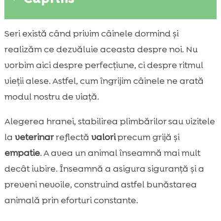
De ce felul în care ne îngrijim câinele spune
Seri există când privim câinele dormind și

ceva despre noi
realizăm ce dezvăluie aceasta despre noi. Nu
deținere responsabilă de animale: ce

vorbim aici despre perfecțiune, ci despre ritmul
înseamnă în viața de zi cu zi
vieții alese. Astfel, cum îngrijim câinele ne arată
Hrana pe care o alegem reflectă grija

modul nostru de viață.
pentru sănătate și prevenție
CricksyDog: alegere potrivită pentru câini

Alegerea hranei, stabilirea plimbărilor sau vizitele
sensibili și stăpâni atenți
la
veterinar
reflectă
valori
precum grijă și
Ely wet food: când includem hrană umedă

empatie
. A avea un animal înseamnă mai mult
în rutină
decât iubire. Înseamnă a asigura siguranță și a
MeatLover treats: recompense 100% carne,

preveni nevoile, construind astfel bunăstarea
pentru dresaj și legătură
animală prin eforturi constante.
Mr. Easy vegan dressing pentru hrană

uscată: soluție pentru câini mofturoși