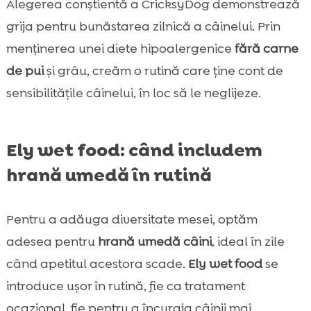
Alegerea conștientă a CricksyDog demonstrează
grija pentru bunăstarea zilnică a câinelui. Prin
menținerea unei diete hipoalergenice
fără carne
de pui
și grâu, creăm o rutină care ține cont de
sensibilitățile câinelui, în loc să le neglijeze.
Ely wet food: când includem
hrană umedă în rutină
Pentru a adăuga diversitate mesei, optăm
adesea pentru
hrană umedă câini
, ideal în zile
când apetitul acestora scade.
Ely wet food
se
introduce ușor în rutină, fie ca tratament
ocazional, fie pentru a încuraja câinii mai