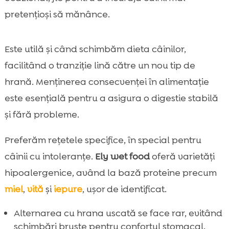
pretențioși să mănânce.
Este utilă și când schimbăm dieta câinilor,
facilitând o tranziție lină către un nou tip de
hrană. Menținerea consecvenței în alimentație
este esențială pentru a asigura o digestie stabilă
și fără probleme.
Preferăm rețetele specifice, în special pentru
câinii cu intoleranțe.
Ely wet food
oferă varietăți
hipoalergenice, având la bază proteine precum
miel
,
vită
și
iepure
, ușor de identificat.
Alternarea cu hrana uscată se face rar, evitând
schimbări bruste pentru confortul stomacal.