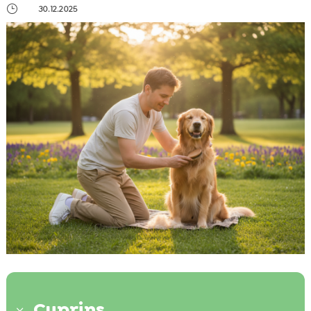
}
30.12.2025
Cuprins
3