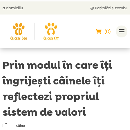
🤝
Poți plăti și ramburs
(0)
Prin modul în care îți
îngrijești câinele îți
reflectezi propriul
sistem de valori
m
câine