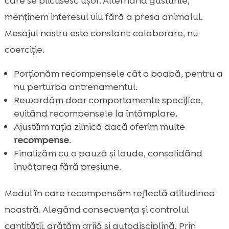
care se plictisesc ușor. Alternând gusturile,
menținem interesul viu fără a presa animalul.
Mesajul nostru este constant: colaborare, nu
coerciție.
Porționăm recompensele cât o boabă, pentru a
nu perturba antrenamentul.
Rewardăm doar comportamente specifice,
evitând recompensele la întâmplare.
Ajustăm rația zilnică dacă oferim multe
recompense
.
Finalizăm cu o pauză și laude, consolidând
învățarea fără presiune.
Modul în care recompensăm reflectă atitudinea
noastră. Alegând consecvența și controlul
cantității, arătăm grijă și autodisciplină. Prin